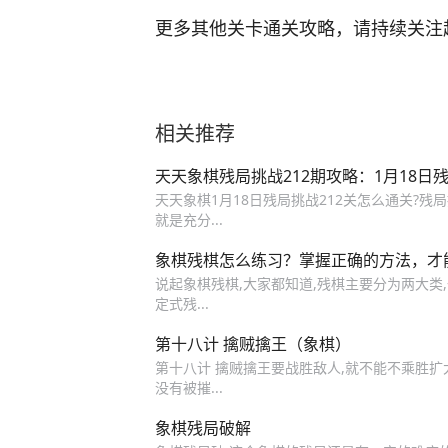
更多其他关卡通关攻略，请持续关注超
相关推荐
天天象棋残局挑战212期攻略：1月18日
天天象棋1月18日残局挑战212关怎么通关?残
就是充分...
象棋残棋怎么练习？掌握正确的方法，才
说起象棋残棋,大家都知道,残棋主要分为两大类
定式残...
第十八计 擒贼擒王（象棋）
第十八计 擒贼擒王要战胜敌人,就不能不乘胜扩
没有被摧...
象棋残局破解