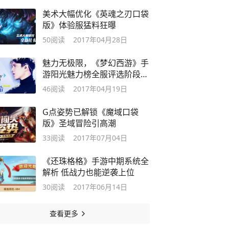
美术大幅优化《英魂之刃口袋
版》体验服猛料狂曝
50
阅读
2017年04月28日
魅力无极限，《梦幻西游》手
游阳光魅力榜全服评选阶段开
启
46
阅读
2017年04月19日
G点姿势已解锁《魔域口袋
版》圣域冒险引高潮
33
阅读
2017年07月04日
《还珠格格》手游中期系统全
解析 低战力也能逆袭上位
30
阅读
2017年06月14日
查看更多