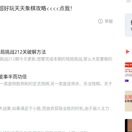
10
好玩天天象棋攻略<<<<点我！
举报
残局挑战212关破解方法
局挑战212期今天更新,想要完成本期的残局挑战,那么大家要做的
能事半而功倍
,一类是例胜例和的定式残棋,另一类是连将杀、杀法残棋。关于
大战果,如果满足于小胜,而放弃获取全胜的时机,由于敌人主力