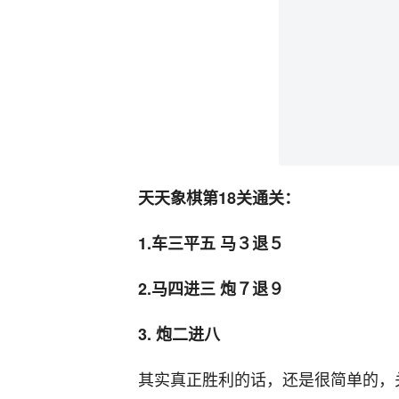
天天象棋第18关通关：
1.车三平五 马３退５
2.马四进三 炮７退９
3. 炮二进八
其实真正胜利的话，还是很简单的，