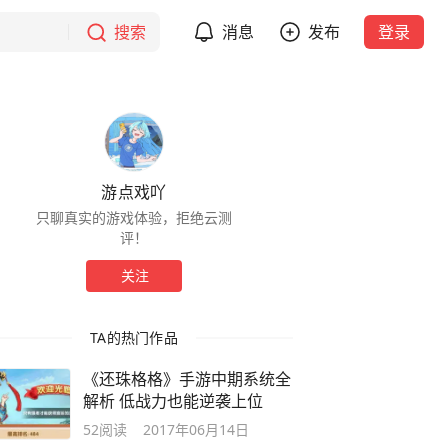
搜索
消息
发布
登录
游点戏吖
只聊真实的游戏体验，拒绝云测
评！
关注
TA的热门作品
《还珠格格》手游中期系统全
解析 低战力也能逆袭上位
52
阅读
2017年06月14日