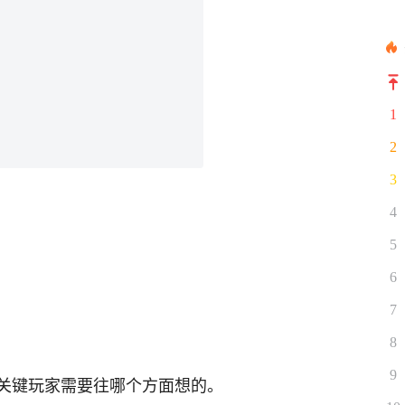
1
2
3
4
5
6
7
8
9
关键玩家需要往哪个方面想的。