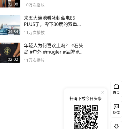
02:08
10万
次播放
来五大连池看冰封蓝电E5
PLUS了，零下30度的双重冰
封40小时全录
04:34
11万
次播放
年轻人为何喜欢上岛？ #石头
岛 #户外 #mugler #品牌 #足
球流氓
02:02
11万
次播放
首页
扫码下载今日头条
反馈