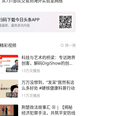
从731部队交易到海外实验室网络
扫码下载今日头条APP
看最新、最热资讯内容
精彩视频
换一换
科技与艺术的桥梁：专访跨界
创客，解码DigiShow的创新
之路
18:18
13万
次播放
万万没想到，“发呆”居然有这
么多好处 #硬核健康科普行动
03:25
11万
次播放
荆楚政法故事汇 ㉜ | 【揭秘
经济犯罪手法，共筑平安防线