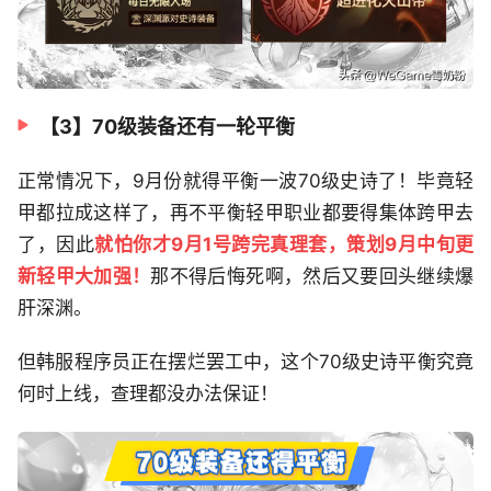
【3】70级装备还有一轮平衡
正常情况下，9月份就得平衡一波70级史诗了！毕竟轻
甲都拉成这样了，再不平衡轻甲职业都要得集体跨甲去
了，因此
就怕你才9月1号跨完真理套，策划9月中旬更
新轻甲大加强！
那不得后悔死啊，然后又要回头继续爆
肝深渊。
但韩服程序员正在摆烂罢工中，这个70级史诗平衡究竟
何时上线，查理都没办法保证！