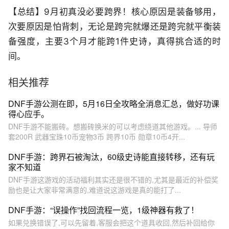
【总结】9月初真没必要跨界！核心原因是装备够用，
次要原因是怕背刺，无论是跨完就爆还是跨完就平衡装
备强度，主要3个月才能跨1件史诗，真得挑合适的时
间。
相关推荐
DNF手游公测在即，5月16日全攻略全消息汇总，做好功课
得心应手。
DNF手游不能搬砖。想搬砖换米的可以考虑绕道其他游戏。... 导师
套200R 武器宝珠10币宠物3币 跨界10币 勋章10币4开...
DNF手游：跨界石被淘汰，60级史诗能直接转移，还有玩
家不知道
DNF手游这游戏的活动福利其实还是很不错的,尤其是最近的补偿奖
励也是让大家非常满意的,难道说这游戏是真的能打了...
DNF手游：“误操作”找回流程一览，1级神器有救了！
如果兑换错误了,可以先留着,客服会把这个道具收回,然后补回给你