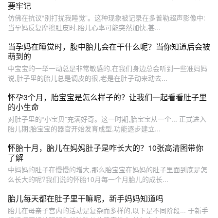
要牢记
仿佛在抗议“别打扰我睡觉”。这种现象被记录在多普勒超声影像中:
当孕妈反复摩擦肚皮时,胎儿心率可能突然加快,甚...
当孕妈在睡觉时，腹中胎儿会在干什么呢？当你知道后会被
萌到的
中宝宝的一举一动总是非常敏感的,在我们身边总会听到一些准妈妈
说,肚子里的胎儿总是调皮的很,老是在肚子动来动去...
怀孕3个月，胎宝宝是怎么样子的？让我们一起看看肚子里
的小生命
对肚子里的“小宝贝”充满好奇。这一时期,胎宝宝从一个... 正式进入
胎儿期;胎宝宝的器官开始发育成型,功能逐步建立...
怀胎十月，胎儿在妈妈肚子是咋长大的？10张高清图带你
了解
中妈妈的肚子在慢慢的增大,那么胎宝宝在妈妈的肚子里面到底是怎
么长大的呢?我们说的怀胎10月每一个月胎儿的成长...
胎儿每天都在肚子里干嘛呢，新手妈妈知道吗
胎儿在母亲子宫内的活动是复杂而多样的,以下是不同阶段... 于新手