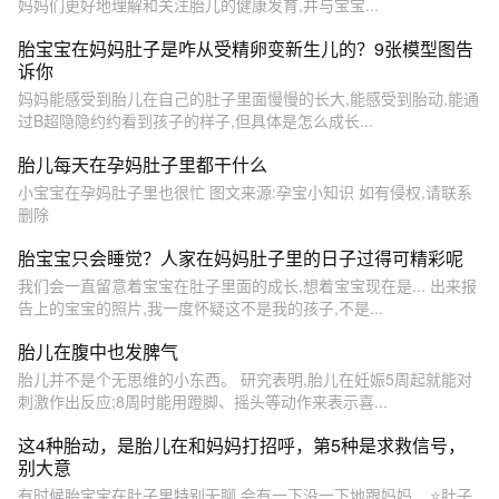
妈妈们更好地理解和关注胎儿的健康发育,并与宝宝...
胎宝宝在妈妈肚子是咋从受精卵变新生儿的？9张模型图告
诉你
妈妈能感受到胎儿在自己的肚子里面慢慢的长大,能感受到胎动,能通
过B超隐隐约约看到孩子的样子,但具体是怎么成长...
胎儿每天在孕妈肚子里都干什么
小宝宝在孕妈肚子里也很忙 图文来源:孕宝小知识 如有侵权,请联系
删除
胎宝宝只会睡觉？人家在妈妈肚子里的日子过得可精彩呢
我们会一直留意着宝宝在肚子里面的成长,想着宝宝现在是... 出来报
告上的宝宝的照片,我一度怀疑这不是我的孩子,不是...
胎儿在腹中也发脾气
胎儿并不是个无思维的小东西。 研究表明,胎儿在妊娠5周起就能对
刺激作出反应;8周时能用蹬脚、摇头等动作来表示喜...
这4种胎动，是胎儿在和妈妈打招呼，第5种是求救信号，
别大意
有时候胎宝宝在肚子里特别无聊,会有一下没一下地跟妈妈... ⭐肚子