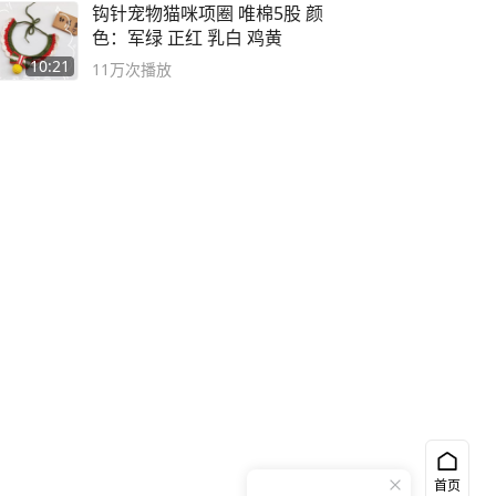
钩针宠物猫咪项圈 唯棉5股 颜
色：军绿 正红 乳白 鸡黄
10:21
11万
次播放
首页