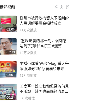
精彩视频
换一换
柳州市被行政拘留人矛盾纠纷
人民调解委员会揭牌成立
02:01
11万
次播放
“怒斥记者的那一刻，讽刺感
达到了顶峰” #打工 #混剪
03:39
12万
次播放
主播带你看“两会”vlog 看大兴
政协如何“新”意满满绘未来！
03:01
12万
次播放
印度军事雄心勃勃但经济前景
不乐观，韩国也面临经济衰退
风险
00:21
3万
次播放