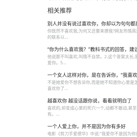
若不在，我便会心烦……想你的时候心里
相关推荐
甜，感觉有你在真的好幸福，感谢你的出
温暖了我的世界，不管以后怎么样，现在
就足够了！
别人并没有说过喜欢你，你却以为句句都
你既然不喜欢我,为何又还要来撩我?网友热情高涨
的联系以...
“你为什么喜欢我？”教科书式的回答，建
他说那不叫喜欢,叫情不自禁。2.这个答案太长,我
爱你。5...
一个女人这样对你，是在告诉你，“我喜欢
不是她爱你不想告诉你,而是她不知道你心里是怎么
喜欢你了...
越喜欢你 越没话跟你说，看看就明白了
喜欢的,却变成心里的死穴一个,动都不敢动,甚至
有。...
一个人爱上你，并不是因为你有多好
电影《剪刀手爱德华》中说:“我爱你不是因为你