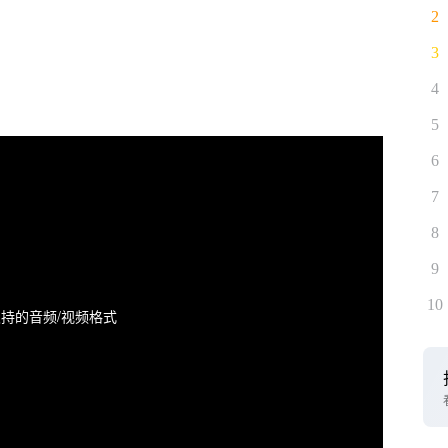
2
3
4
5
6
7
8
9
10
持的音频/视频格式