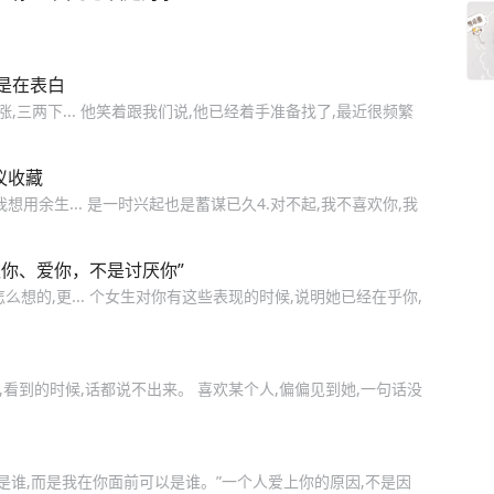
格外的
现，
有你
是在表白
,三两下... 他笑着跟我们说,他已经着手准备找了,最近很频繁
议收藏
想用余生... 是一时兴起也是蓄谋已久4.对不起,我不喜欢你,我
你、爱你，不是讨厌你”
想的,更... 个女生对你有这些表现的时候,说明她已经在乎你,
,看到的时候,话都说不出来。 喜欢某个人,偏偏见到她,一句话没
是谁,而是我在你面前可以是谁。”一个人爱上你的原因,不是因