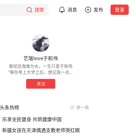
搜索
消息
发布
登录
艺瑞love于和伟
曾经沧海难为水，一生只爱于和伟
“等你考上大学之后，想见我一点都
不是问题”─于和伟 “减少期待，戒掉
关注
敏感”
头条热榜
换一换
乐享全民健身 共筑健康中国
新疆女孩在天津偶遇支教老师哭红眼