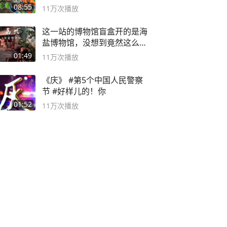
论武？
08:55
11万
次播放
这一站的博物馆盲盒开的是海
盐博物馆，没想到竟然这么好
逛！
01:49
11万
次播放
《庆》 #第5个中国人民警察
节 #好样儿的！你
01:52
11万
次播放