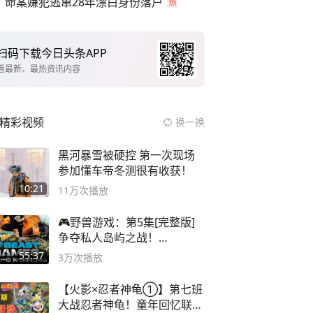
命案嫌犯逃窜28年漂白身份落户
扫码下载今日头条APP
看最新、最热资讯内容
精彩视频
换一换
黑河暴雪被硬控 第一次现场
参加懂车帝冬测很有收获！
10:21
11万
次播放
🎮野兽游戏：第5集[完整版]
争夺私人岛屿之战！
#MrBeastChina
55:37
3万
次播放
【火影×忍者神龟①】第七班
大战忍者神龟！童年回忆联动