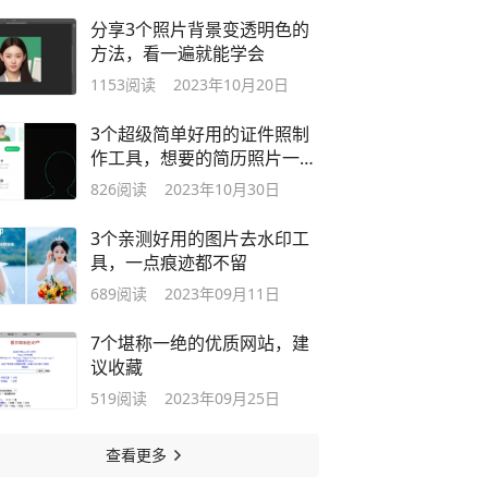
分享3个照片背景变透明色的
方法，看一遍就能学会
1153
阅读
2023年10月20日
3个超级简单好用的证件照制
作工具，想要的简历照片一键
制作
826
阅读
2023年10月30日
3个亲测好用的图片去水印工
具，一点痕迹都不留
689
阅读
2023年09月11日
7个堪称一绝的优质网站，建
议收藏
519
阅读
2023年09月25日
查看更多