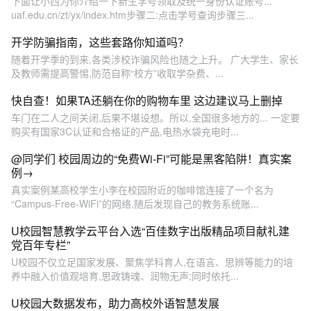
下面让小西为你介绍一下新生学号领取及统一身份认证账号...
uaf.edu.cn/zt/yx/index.htm步骤二:点击学号查询步骤三...
开学防骗指南，这些套路你知道吗？
随着开学季的到来,各类涉校诈骗风险也随之上升。 广大学生、家长
及教师需提高警惕,防范自称“校方”收取学杂费、...
快自查！如果TA还躺在你的购物车里 这边建议马上删掉
车门在二人之间关闭,后果不堪设想。所以,全国很多地方的... 一定要
购买有国家3C认证和合格证的产品,电热水袋充电时...
@同学们 校园周边的“免费Wi-Fi”可能是黑客陷阱！真实案
例→
真实案例某高校学生小李在校园附近的咖啡馆连接了一个名为
“Campus-Free-WiFi”的网络,随后发现自己的教务系统账...
U校园智慧教学云平台入选“百佳数字出版精品项目献礼建
党百年专栏”
U校园不仅立足国家发展、聚焦学科育人,在语言、思辨等能力的培
养中融入价值观培育,思政铸魂、润物无声;同时依托...
U校园大数据发布，助力高校外语智慧发展