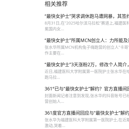
相关推荐
“最快女护士”哭求调休跑马遭网暴，其签
8月31日,在“2025哈尔滨马拉松”赛道上,福
冕国内女...
“最快女护士”所属MCN创立人：力所能
张水华所属MCN机构兔子嗨跑营的创立人“卡哥
作主要在...
“最快女护士”3天涨粉2万，修改个人简
近日,福建医科大学附属第一医院护士张水华在
跑马拉...
361°已与“最快女护士”解约？官方直播间
封面新闻记者注意到发现,张水华的抖音账号已经
营创始人...
361度官方直播间回应与“最快女护士”解
张水华为福建医科大学附属第一医院护士,在近
激动,哭着...