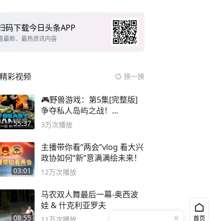
扫码下载今日头条APP
看最新、最热资讯内容
精彩视频
换一换
🎮野兽游戏：第5集[完整版]
争夺私人岛屿之战！
#MrBeastChina
55:37
3万
次播放
主播带你看“两会”vlog 看大兴
政协如何“新”意满满绘未来！
03:01
12万
次播放
马农双人舞最后一幕-奥西波
娃 & 什克利亚罗夫
08:55
首页
11万
次播放