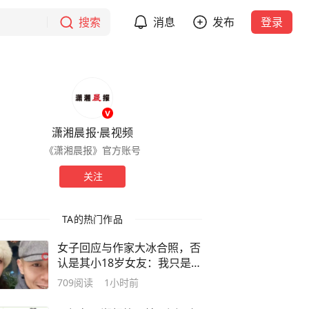
搜索
消息
发布
登录
潇湘晨报·晨视频
《潇湘晨报》官方账号
关注
TA的热门作品
女子回应与作家大冰合照，否
认是其小18岁女友：我只是他
的粉丝，并非女友，已报警；
709
阅读
1小时前
此前大冰承认已有稳定感情，
伴侣是圈外人不希望被打扰