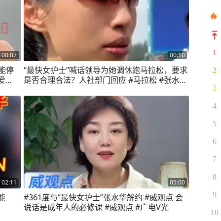
1
00:07
00:10
能停
“最快女护士”喊话领导为她调休跑马拉松，要求
2
爱
是否合理合法？人社部门回应 #马拉松 #张水华
3
#最快女护士
4
5
6
7
8
02:11
05:00
9
能
#361度与“最快女护士”张水华解约 #威观点 会
说话是成年人的必修课 #威观点 #广电V光
10