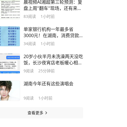
晨视频AI湘超第三轮预测：复
盘上周"翻车"现场，还有来自
其他AI的尖锐点评
83
阅读
1小时前
单家银行机构一年最多省
3000元！在湖南，消费贷款
或信用卡分期有利息补贴
34
阅读
1小时前
20岁小伙半月未洗澡两天没吃
饭，长沙夜宵店老板暖心相
助，留饭菜、买衣服、充话费
9
阅读
25分钟前
湖南今年还有这些演唱会
9
阅读
1小时前
查看更多