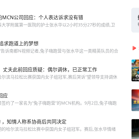
约MCN公司回应：个人表达诉求没有错
建医科大学附属第一医院的护士张水华以2小时35分27秒的成绩,卫
及追求跑道上的梦想
”告诉南都N视频记者,兔子嗨跑营与张水华这一类精英队员的合
介，丈夫此前回应质疑：偶尔调休，已正常工作
哈尔滨马拉松比赛获国内女子组冠军,赛后哭诉“望领导支持调休
回应
签约了一家名为“兔子嗨跑营”的MCN机构。9月2日,兔子嗨跑
约 ，知情人称系协商后共同决定
期的哈尔滨马拉松比赛中获国内女子组冠军。赛后,张水华情绪