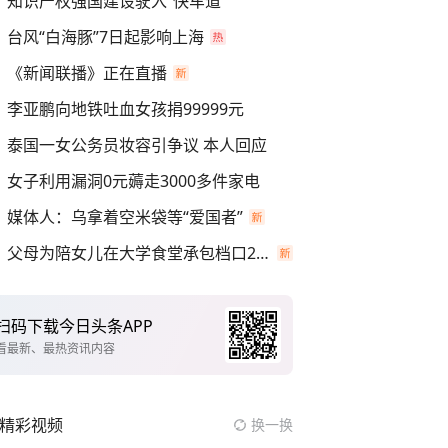
知识产权强国建设驶入“快车道”
台风“白海豚”7日起影响上海
《新闻联播》正在直播
李亚鹏向地铁吐血女孩捐99999元
泰国一女公务员妆容引争议 本人回应
女子利用漏洞0元薅走3000多件家电
媒体人：乌拿着空米袋等“爱国者”
父母为陪女儿在大学食堂承包档口2年
扫码下载今日头条APP
看最新、最热资讯内容
精彩视频
换一换