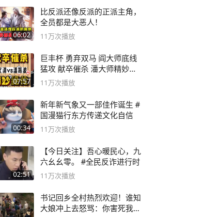
比反派还像反派的正派主角，
全员都是大恶人！
06:02
11万
次播放
巨丰杯 勇弃双马 阎大师底线
猛攻 献卒催杀 潘大师精妙入
局
07:57
11万
次播放
新年新气象又一部佳作诞生 #
国漫猫行东方传递文化自信
00:34
11万
次播放
【今日关注】吾心暖民心，九
六幺幺零。 #全民反诈进行时
02:51
11万
次播放
书记回乡全村热烈欢迎！谁知
大娘冲上去怒骂：你害死我儿