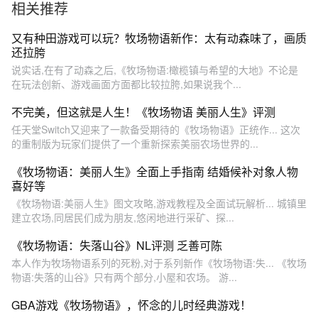
相关推荐
又有种田游戏可以玩？牧场物语新作：太有动森味了，画质
还拉胯
说实话,在有了动森之后,《牧场物语:橄榄镇与希望的大地》不论是
在玩法创新、游戏画面方面都比较拉胯,如果说我个...
不完美，但这就是人生！《牧场物语 美丽人生》评测
任天堂Switch又迎来了一款备受期待的《牧场物语》正统作... 这次
的重制版为玩家们提供了一个重新探索美丽农场世界的...
《牧场物语：美丽人生》全面上手指南 结婚候补对象人物
喜好等
《牧场物语:美丽人生》图文攻略,游戏教程及全面试玩解析... 城镇里
建立农场,同居民们成为朋友,悠闲地进行采矿、探...
《牧场物语：失落山谷》NL评测 乏善可陈
本人作为牧场物语系列的死粉,对于系列新作《牧场物语:失... 《牧场
物语:失落的山谷》只有两个部分,小屋和农场。 游...
GBA游戏《牧场物语》，怀念的儿时经典游戏！