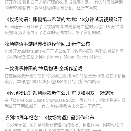
打开存档,看到自己之前打理的农场,成就感十足。 有的时候就特别
的希望,能够有一款网络版的牧场物语。 让所有喜欢...
《牧场物语：橄榄镇与希望的大地》18分钟试玩视频公开
Fami通于近日公布了《牧场物语:橄榄镇与希望的大地》18 分钟试
玩视频,为大家展示了游戏的玩法内容。除了常见的砍...
牧场物语手游经典模拟经营回归 新作公布
北美开发商Natsume今日正式公布了《牧场物语》系列的最新作品
《牧场物语:回忆之种》(Harvest Moon: Seeds of Me...
一款佛系种田的“牧场物语”全新作游戏
在这里你要开始你崭新的牧场生活,按照你的想法去种植,或在小镇里
漫步。本作是2003年发售在GBA平台的《矿石镇的伙...
《牧场物语》系列两款新作公开 可以和朋友一起游玩
在「Marvelous Game Showcase 2023」发布会上,《牧场物语》系
列公开了两款新作。官方宣传视频:点击文章左下角可...
系列20周年纪念：《牧场物语》最新作公布
《牧场物语》系列是能够建造自己的牧场、种植作物、圈养动物的
模拟游戏。 本系列自从1996年在SFC上发售的第一作...