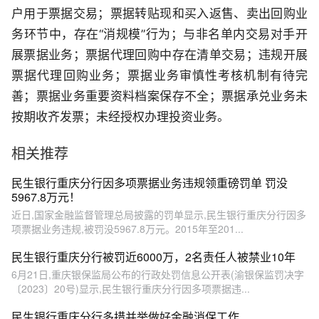
户用于票据交易；票据转贴现和买入返售、卖出回购业
务环节中，存在“消规模”行为；与非名单内交易对手开
展票据业务；票据代理回购中存在清单交易；违规开展
票据代理回购业务；票据业务审慎性考核机制有待完
善；票据业务重要资料档案保存不全；票据承兑业务未
按期收齐发票；未经授权办理投资业务。
相关推荐
民生银行重庆分行因多项票据业务违规领重磅罚单 罚没
5967.8万元！
近日,国家金融监督管理总局披露的罚单显示,民生银行重庆分行因多
项票据业务违规,被罚没5967.8万元。2015年至201...
民生银行重庆分行被罚近6000万，2名责任人被禁业10年
6月21日,重庆银保监局公布的行政处罚信息公开表(渝银保监罚决字
〔2023〕20号)显示,民生银行重庆分行因多项票据违...
民生银行重庆分行多措并举做好金融消保工作