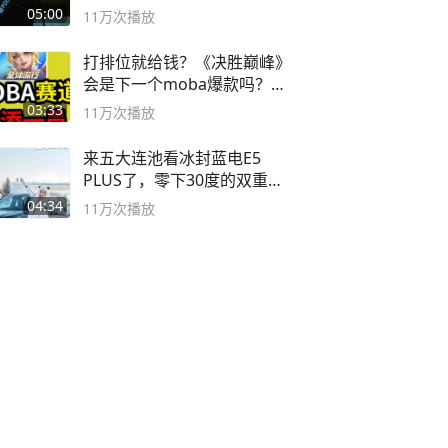
音小助手
05:00
11万
次播放
打排位就给钱？《决胜巅峰》
会是下一个moba爆款吗？#
决胜巅峰
03:33
11万
次播放
来五大连池看冰封蓝电E5
PLUS了，零下30度的双重冰
封40小时全录
04:34
11万
次播放