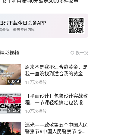
女子利用漏洞0元薅走3000多件家电
扫码下载今日头条APP
看最新、最热资讯内容
精彩视频
换一换
原来不是我不适合戴黄金，是
我一直没找到适合我的黄金
😭
00:49
11万
次播放
【平面设计】包装设计实战教
程，一节课轻松搞定包装设计
流程！
91:25
10万
次播放
巡光——致敬第五个中国人民
警察节#中国人民警察节 @抖