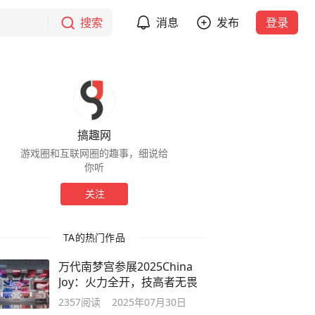
搜索
消息
发布
登录
搞趣网
游戏圈和互联网圈的趣事，细说给
你听
关注
TA的热门作品
万代南梦宫参展2025China
Joy：火力全开，技高者无畏
2357
阅读
2025年07月30日