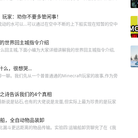
了？玩家：劝你不要多管闲事！
流动的水可以...可以通过在空中不断的上下船实现在短暂的空中
我的世界回主城指令介绍
么回主城,下面小编为大家详细讲解我的世界回主城指令介绍,
什么，很想哭…
聊。我们先从一个普普通通的Minecraft玩家的故事,作为旁
之诗告诉我们的4个真相
萌新说是钻石,也有的大佬说是龙蛋,但实际上最为珍贵的是玩家
下船，全自动物品装卸
现比漏斗更远距离的物品传输。实验四:运输船卸货聊完了在《我