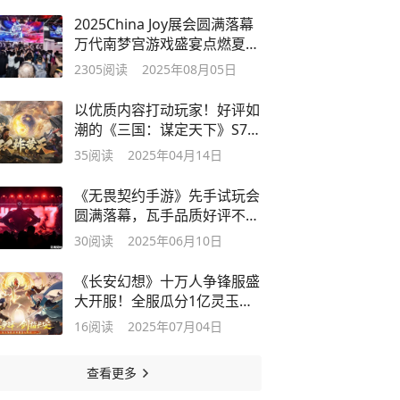
2025China Joy展会圆满落幕
万代南梦宫游戏盛宴点燃夏日
激情
2305
阅读
2025年08月05日
以优质内容打动玩家！好评如
潮的《三国：谋定天下》S7赛
季已上线
35
阅读
2025年04月14日
《无畏契约手游》先手试玩会
圆满落幕，瓦手品质好评不
断！
30
阅读
2025年06月10日
《长安幻想》十万人争锋服盛
大开服！全服瓜分1亿灵玉，
热血开战
16
阅读
2025年07月04日
查看更多