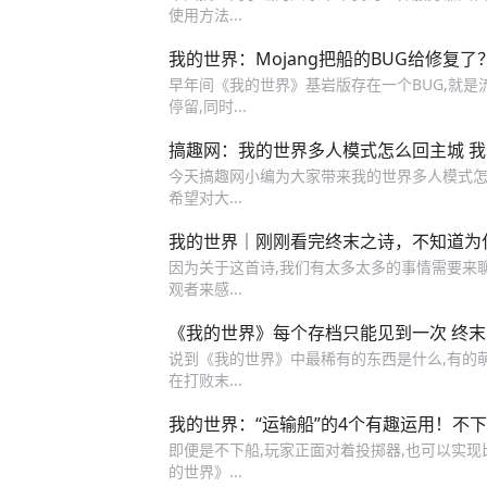
使用方法...
我的世界：Mojang把船的BUG给修复
早年间《我的世界》基岩版存在一个BUG,就是
停留,同时...
搞趣网：我的世界多人模式怎么回主城 
今天搞趣网小编为大家带来我的世界多人模式怎
希望对大...
我的世界｜刚刚看完终末之诗，不知道为
因为关于这首诗,我们有太多太多的事情需要来聊一
观者来感...
《我的世界》每个存档只能见到一次 终末
说到《我的世界》中最稀有的东西是什么,有的
在打败末...
我的世界：“运输船”的4个有趣运用！不
即便是不下船,玩家正面对着投掷器,也可以实
的世界》...