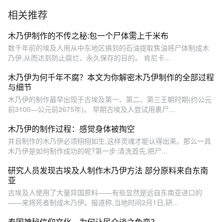
的高情商操作！#职场 #高情
相关推荐
商 #为人处世
木乃伊制作的不传之秘:包一个尸体需上千米布
数千年前的埃及人用从中东地区搞到的石油提取焦油将尸体制成木
乃伊,从而达到防止腐烂、永久保存的目的。 肯尼卡...
木乃伊为何千年不腐？本文为你解密木乃伊制作的全部过程
与细节
木乃伊的制作最早出现于古埃及第一、第二、第三王朝时期(约公元
前3100—公元前2675年)。 早期古埃及人尝试用裹尸...
木乃伊的制作过程：感觉身体被掏空
并且制作的木乃伊必须栩栩如生,这样灵魂才能认得出来。那么一具
木乃伊是如何制作成功的呢?第一步:清洗首先,把尸...
研究人员发现古埃及人制作木乃伊方法 部分原料来自东南
亚
古埃及人使用了大量异国原料——有些显然是远自东南亚进口的
——来将死者制成木乃伊。报道称,当地时间2月1日,研...
泰国神秘信仰文化，为何让民众谈之色变？