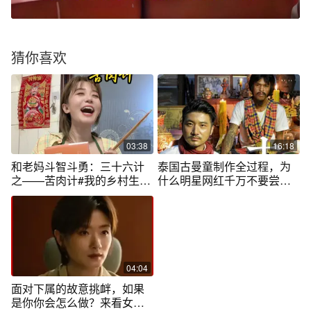
猜你喜欢
03:38
16:18
和老妈斗智斗勇：三十六计
泰国古曼童制作全过程，为
之——苦肉计#我的乡村生活
什么明星网红千万不要尝
#陪伴父母 #日常vlog
试！
04:04
面对下属的故意挑衅，如果
是你你会怎么做？来看女主