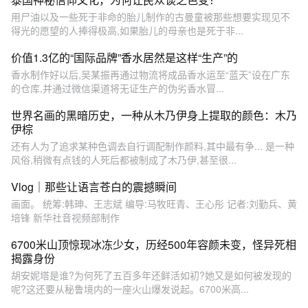
用尸油以及一些死于非命的胎儿制作的古曼童被那些想要实现见不
得光的愿望的人捧得极高,如果胎儿的母亲也是死于非...
价值1.3亿的“国际品牌”香水居然是这样“生产”的
香水制作好以后,吴某振再通过物流将成品香水运至“蓝天”设在广东
的仓库,并通过微信渠道将无证生产的伪劣香水冒...
世界名画的黑暗历史，一种从木乃伊身上提取的颜色：木乃
伊棕
还有人为了追求某种色调去自行调配制作颜料,其中最有争... 是一种
风俗,稍微有点钱的人死后都被制成了木乃伊,甚至很...
Vlog｜那些让语言苍白的震撼瞬间
画面。 统筹:韩珅、王志斌 编导:马牧旺青、王心彤 记者:刘勤兵、黄
培锋 新华社音视频部制作
6700米山顶惊现冰冻少女，历经500年容颜未变，怪异死相
揭露身份
胡安妮塔是谁?为何死了五百多年还鲜活如初?她又是如何被发现的
呢?这还要从秘鲁境内的一座火山爆发说起。6700米高...