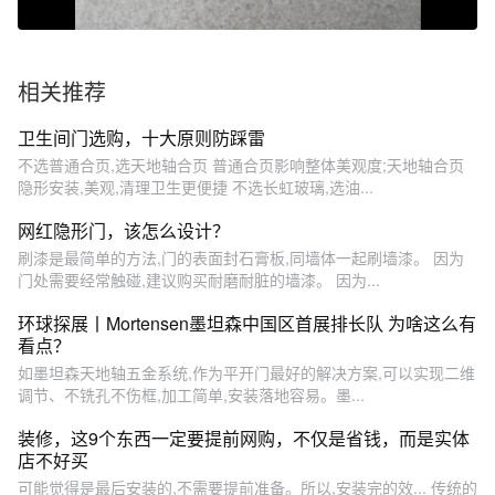
相关推荐
卫生间门选购，十大原则防踩雷
不选普通合页,选天地轴合页 普通合页影响整体美观度;天地轴合页
隐形安装,美观,清理卫生更便捷 不选长虹玻璃,选油...
网红隐形门，该怎么设计？
刷漆是最简单的方法,门的表面封石膏板,同墙体一起刷墙漆。 因为
门处需要经常触碰,建议购买耐磨耐脏的墙漆。 因为...
环球探展丨Mortensen墨坦森中国区首展排长队 为啥这么有
看点？
如墨坦森天地轴五金系统,作为平开门最好的解决方案,可以实现二维
调节、不铣孔不伤框,加工简单,安装落地容易。墨...
装修，这9个东西一定要提前网购，不仅是省钱，而是实体
店不好买
可能觉得是最后安装的,不需要提前准备。所以,安装完的效... 传统的