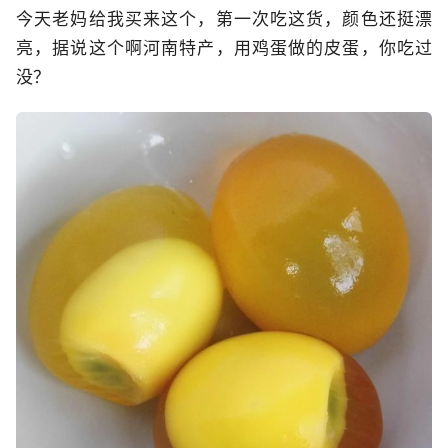
今天老妈给我买来这个，第一次吃这货，颜色还挺漂
亮，据说这个啊河南特产，用鸡蛋做的皮蛋，你吃过
没？