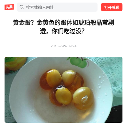
打开看看
黄金蛋？金黄色的蛋体如琥珀般晶莹剔
透，你们吃过没？
2016-7-24 09:24