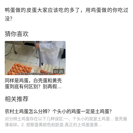
鸭蛋做的皮蛋大家应该吃的多了，用鸡蛋做的你吃过
没？
猜你喜欢
01:25
同样是鸡蛋，白壳蛋和黄壳
蛋到底有何区别？别再假装
懂了!
相关推荐
农村土鸡蛋怎么分辨？个头小的鸡蛋一定是土鸡蛋？
对分辨土鸡蛋存在以下几种误区:一、个头小的就是土鸡蛋... 蛋壳偏
薄易碎。2. 观察蛋黄颜色和胚盘:真正的土鸡蛋蛋黄...