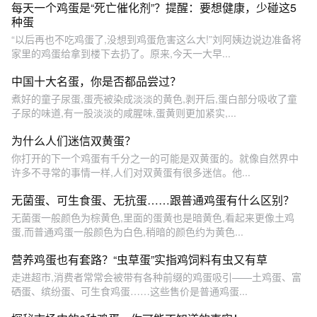
每天一个鸡蛋是“死亡催化剂”？提醒：要想健康，少碰这5
种蛋
“以后再也不吃鸡蛋了,没想到鸡蛋危害这么大!”刘阿姨边说边准备将
家里的鸡蛋给拿到楼下去扔了。原来,今天一大早...
中国十大名蛋，你是否都品尝过？
煮好的童子尿蛋,蛋壳被染成淡淡的黄色,剥开后,蛋白部分吸收了童
子尿的味道,有一股淡淡的咸腥味,蛋黄则更加紧实,...
为什么人们迷信双黄蛋？
你打开的下一个鸡蛋有千分之一的可能是双黄蛋的。就像自然界中
许多不寻常的事情一样,人们对双黄蛋有很多迷信。他...
无菌蛋、可生食蛋、无抗蛋……跟普通鸡蛋有什么区别？
无菌蛋一般颜色为棕黄色,里面的蛋黄也是暗黄色,看起来更像土鸡
蛋,而普通鸡蛋一般颜色为白色,稍暗的颜色约为黄色...
营养鸡蛋也有套路？“虫草蛋”实指鸡饲料有虫又有草
走进超市,消费者常常会被带有各种前缀的鸡蛋吸引——土鸡蛋、富
硒蛋、缤纷蛋、可生食鸡蛋……这些售价是普通鸡蛋...