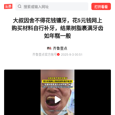
打开看看
大叔因舍不得花钱镶牙，花5元钱网上
购买材料自行补牙，结果树脂裹满牙齿
如年糕一般
齐鲁壹点
齐鲁壹点官方账号
  2025-9-3 00:51