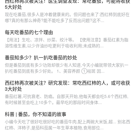
西红柿再次被关注！医生调查发现：常吃番茄，可能将收获
5大好处
现在吃番茄,很多人是冲着健康来的。但问题也来了:西红柿到底好在
哪?真的有那么神奇?能不能吃多了反而出问题?这不...
每天吃番茄的七个理由
【用法】生吃、凉拌、炒菜、绞汁等。 【使用注意】番茄红素为脂
溶性维生素,以少许油炒吃更利于吸收利用;未成熟的...
番茄知多少？扒一扒吃番茄的妙处
但是番茄到底有多少功效却很少有人知道,今天小编就带领大家扒一
扒吃番茄到底有多少好处。 1、美容养颜 ①祛斑 因...
西红柿再次被关注？研究发现：常吃西红柿的人，或可收获
3大好处
番茄红薯,可抗衰老、防癌。自那天开始,他每天都会吃5.6个西红柿,
有时候甚至会吃上10多个。最早吃的那段时间身体...
科普 | 番茄，你不知道的故事
小编今天吃了很好吃很好吃的番茄牛肉,配上两碗大米饭,超... 别名西
红柿、洋柿子,是茄科茄属一年生草本植物,食用部位...