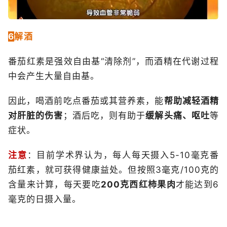
6
解酒
番茄红素是强效自由基“清除剂”，而酒精在代谢过程
中会产生大量自由基。
因此，喝酒前吃点番茄或其营养素，能
帮助减轻酒精
对肝脏的伤害
；酒后吃，则有助于
缓解头痛、呕吐
等
症状。
注意
：目前学术界认为，每人每天摄入5-10毫克番
茄红素，就可获得健康益处。但按照3毫克/100克的
含量来计算，每天要吃
200克西红柿果肉
才能达到6
毫克的日摄入量。