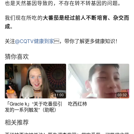
也是天然基因导致的，不存在转不转基因的问题。
我们现在所吃的
大番茄是经过前人不断培育、杂交而
成
。
关注
@CQTV健康到家
，带你了解更多健康知识！
猜你喜欢
11:00
03:32
「Gracie k」“关于吃番茄引
吃西红柿
发的一系列触发”（助眠）
相关推荐