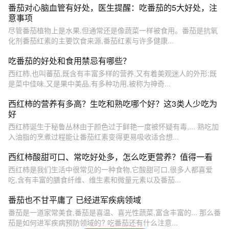
番茄对心脑血管有好处，医生提醒：吃番茄的5大好处，注
意事项
尽管番茄植物上是水果,但通常还是像蔬菜一样被食用。番茄是抗氧
化剂番茄红素的主要饮食来源,番茄红素与许多健康...
吃番茄的好处和食用禁忌有哪些？
西红柿,也叫蕃茄,既含有丰富多样的营养,又有着美观迷人的外形;既
是菜中佳味,又是果中美品,有多种功用,被称为神奇...
西红柿的营养有多高？生吃和熟吃哪个好？这3类人少吃为
好
西红柿诞生于秘鲁丛林由于颜色过于鲜艳一度被怀疑有毒,... 熟吃加
入油脂的烹煮过程能让番茄红素变得更易吸收适合想...
西红柿酸甜可口、常吃好处多，怎么吃更营养？值得一看
西红柿是我们生活中很常见的一种食物,它酸甜可口,很多人都喜爱
吃,含有丰富的膳食纤维、维生素和微量元素以及番茄...
番茄也不甘平庸了 已经进军疾病领域
番茄是一道家常美食,番茄是喜温、喜光性蔬菜,富含丰富的... 那么番
茄是如何进军疾病预防领域的? 吃番茄还有什么注意...