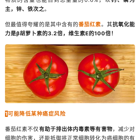
物质的含量也能占到总重量的0.6%，以
钙、磷为
主，锌、铁次之
。
但最值得夸耀的是其中含有的
番茄红素
。其
抗氧化能
力是β胡萝卜素的3.2倍，维生素E的100倍！
1
可能降低某种癌症风险
番茄红素不仅
有助于排出体内毒素等有害物
，减少对
细胞的伤害，还能抵御将正常细胞转化为癌细胞的有