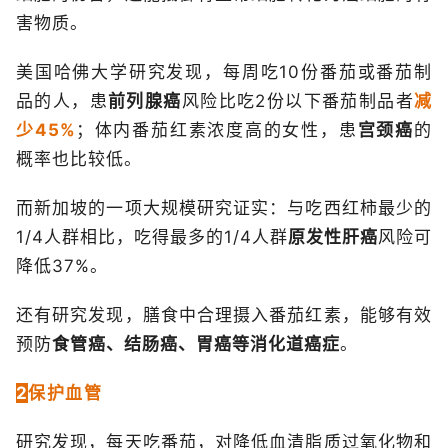
害物质。
美国哈佛大学研究发现，每周吃10份番茄或番茄制
品的人，患
前列腺癌
风险比吃2份以下番茄制品者
减
少45%
；体内番茄红素浓度高的女性，患
宫颈癌
的
概率也比较低。
而新加坡的一项大规模研究证实：与吃西红柿最少的
1/4人群相比，吃得最多的1/4人群
原发性肝癌
风险可
降低37%。
还有研究发现，膳食中合理摄入番茄红素，能够有效
预防
食管癌、结肠癌、胃癌等消化道癌症
。
2
保护血管
研究发现，每天吃番茄，对降低血清脂质过氧化物和