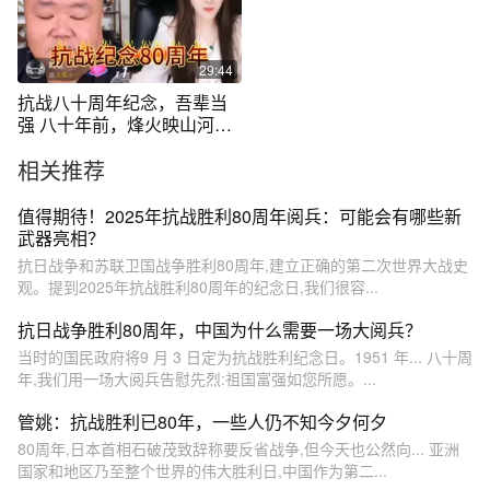
29:44
抗战八十周年纪念，吾辈当
强 八十年前，烽火映山河，
先辈以血肉筑长城；八十年
相关推荐
后，硝烟散尽，盛世皆如他
们所愿。 铭记不是复刻伤
痛，而是接过薪火——以青
值得期待！2025年抗战胜利80周年阅兵：可能会有哪些新
春护中华，让英雄精神永不
武器亮相？
褪色，让民族脊梁永远挺
抗日战争和苏联卫国战争胜利80周年,建立正确的第二次世界大战史
直！#直播录屏分享 #抗战 #
观。提到2025年抗战胜利80周年的纪念日,我们很容...
正能量 #北疯小同学
抗日战争胜利80周年，中国为什么需要一场大阅兵？
当时的国民政府将9 月 3 日定为抗战胜利纪念日。1951 年... 八十周
年,我们用一场大阅兵告慰先烈:祖国富强如您所愿。...
管姚：抗战胜利已80年，一些人仍不知今夕何夕
80周年,日本首相石破茂致辞称要反省战争,但今天也公然向... 亚洲
国家和地区乃至整个世界的伟大胜利日,中国作为第二...