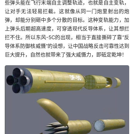
些弹头能在飞行末端自主调整轨迹，也就是自主变轨，
让对手无法轻易拦截。这就像从同一门炮里射出的炮
弹，却能分别砸中多个分散的目标。这种变轨能力，加
上弹头后期超高速度，可穿透现代反导体系，让其想拦
拦不住。所以东风-5C的出现，相当于直接撕碎了靠“反
导体系防御核威慑”的设想，让中国战略反击可靠性达到
巨大提升，自然也就带来了强大威慑力，即砥定乾坤！