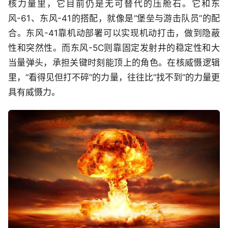
核力量里，它目前仍是无可替代的压舱石。它和东
风-61、东风-41的搭配，就像是“堡垒与游击队员”的配
合。东风-41靠机动部署可以实现机动打击，做到隐蔽
性和突然性。而东风-5C则靠固定发射井的稳定性和大
当量弹头，承担关键时刻能顶上的角色。在核威慑逻辑
里，“看得见但打不碎”的力量，往往比“找不到”的力量更
具有威慑力。