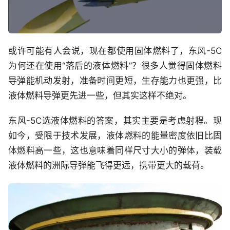
或许可能有人会说，现在都使用固体燃料了，东风-5C
为何还在使用“落后的液体燃料”？很多人觉得固体燃料
导弹能机动发射，准备时间更短，生存能力也更强，比
液体燃料导弹更先进一些，但其实这样不绝对。
东风-5C选液体燃料的答案，其实主要是考虑射程。现
如今，受限于技术发展，液体燃料的能量密度依旧比固
体燃料高一些，这也意味着同样尺寸大小的弹体，装载
液体燃料的洲际导弹能飞得更远，携带更大的载荷。