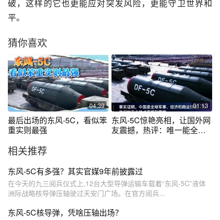
破，这样的它也更能应对突发风险，更能守卫世界和
平。
猜你喜欢
04:39
01:13
最后出场的东风-5C，看似笨
东风-5C惊艳亮相，让国外网
重实则最强
友震撼，热评：唯一能全球
覆盖导弹
相关推荐
东风-5C有多强？其实官媒9年前披露过
在今天的九三阅兵仪式上,12台大型导弹运输车载着“东风-5C”液体
洲际战略核导弹压轴驶过天安门广场。在官方阅兵...
东风-5C核导弹，凭啥压轴出场？