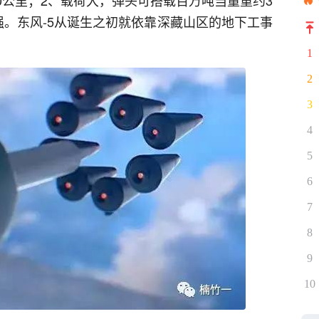
000公里；2、载荷大，弹头可搭载百万吨当量重约3
强。东风-5从诞生之初就依靠深藏山区的地下工事
1
2
3
4
5
6
7
8
9
10