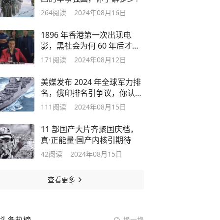
264
阅读
2024年08月16日
1896 年香港第一次出现电
影，黑社会为何 60 年后才涉
足？
171
阅读
2024年08月12日
美媒发布 2024 年全球军力排
名，俄印排名引争议，你认可
吗？
111
阅读
2024年08月15日
11 部国产大片齐聚国庆档，
真·正能量·国产内核引期待
42
阅读
2024年08月15日
查看更多
换一换