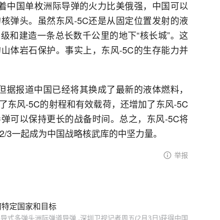
味着中国单枚洲际导弹的火力比美俄强，中国可以
核弹头。虽然东风-5C还是从固定位置发射的液
级和建造一条总长数千公里的地下“核长城”。这
山体岩石保护。事实上，东风-5C的生存能力并
，但据报道中国已经将其换成了最新的液体燃料，
东风-5C的射程和有效载荷，还增加了东风-5C
弹可以保持更长的战备时间。总之，东风-5C将
浪-2/3一起成为中国战略核武库的中坚力量。
举报
何特定国家和目标
式多弹头洲际弹道导弹 ,深圳卫视记者周五(2月3日)获得中国