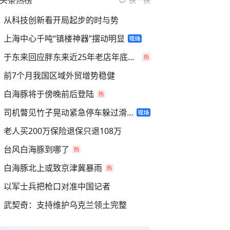
头条热榜
从科技创新看开局起步的时与势
上海中心千吨“镇楼神器”摆动明显
于东来回应胖东来近25年老店年底关闭
前7个月我国区域外贸增势稳健
白海豚将于傍晚前后登陆
司机瞥见竹子晃动紧急停车躲过滑坡
老人买200万保险退保只退108万
台风白海豚到哪了
白海豚北上或致京津冀暴雨
以军士兵把枪口对准中国记者
武契奇：支持维护乌克兰领土完整