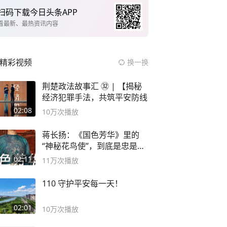
扫码下载今日头条APP
看最新、最热资讯内容
精彩视频
换一换
荆楚政法故事汇 ㉜ | 【揭秘
经济犯罪手法，共筑平安防线
02:08
10万
次播放
蒋长扬：《国色芳华》里的
“神秘花鸟使”，到底是忠是
奸？
02:11
11万
次播放
110 守护平安每一天！
02:01
10万
次播放