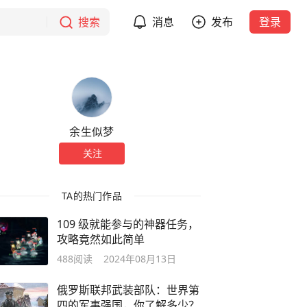
搜索
消息
发布
登录
余生似梦
关注
TA的热门作品
109 级就能参与的神器任务，
攻略竟然如此简单
488
阅读
2024年08月13日
俄罗斯联邦武装部队：世界第
四的军事强国，你了解多少？