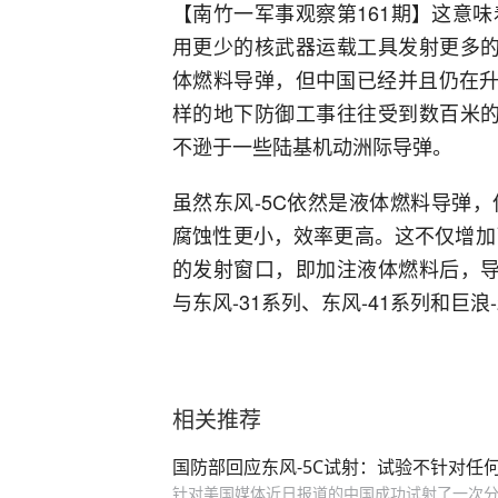
【南竹一军事观察第161期】这意
用更少的核武器运载工具发射更多的
体燃料导弹，但中国已经并且仍在升
样的地下防御工事往往受到数百米的
不逊于一些陆基机动洲际导弹。
虽然东风-5C依然是液体燃料导弹
腐蚀性更小，效率更高。这不仅增加了
的发射窗口，即加注液体燃料后，导
与东风-31系列、东风-41系列和巨
相关推荐
国防部回应东风-5C试射：试验不针对任
针对美国媒体近日报道的中国成功试射了一次分导