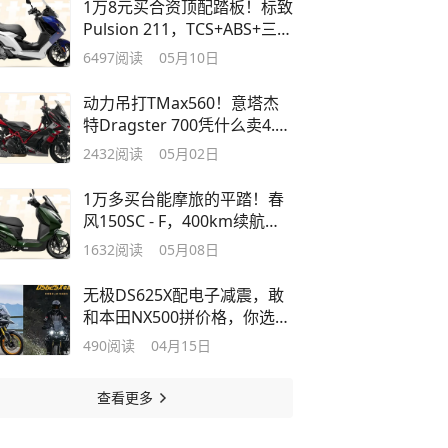
1万8元买合资顶配踏板！标致
Pulsion 211，TCS+ABS+三联
屏玩乐通吃
6497
阅读
05月10日
动力吊打TMax560！意塔杰
特Dragster 700凭什么卖4.99
万？
2432
阅读
05月02日
1万多买台能摩旅的平踏！春
风150SC - F，400km续航
+31L座桶！
1632
阅读
05月08日
无极DS625X配电子减震，敢
和本田NX500拼价格，你选
谁？
490
阅读
04月15日
查看更多