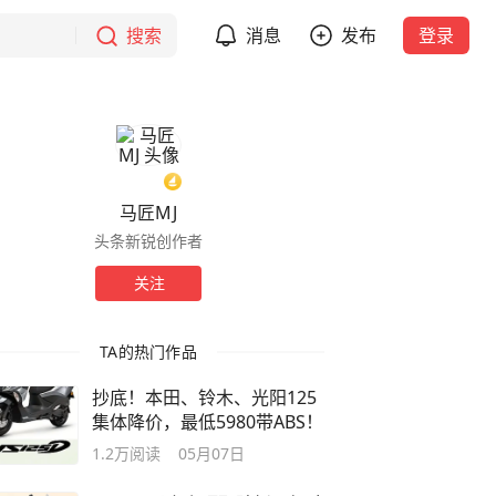
搜索
消息
发布
登录
马匠MJ
头条新锐创作者
关注
TA的热门作品
抄底！本田、铃木、光阳125
集体降价，最低5980带ABS！
1.2万
阅读
05月07日