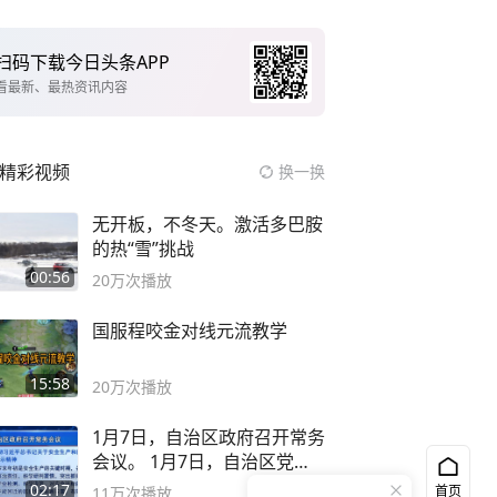
扫码下载今日头条APP
看最新、最热资讯内容
精彩视频
换一换
无开板，不冬天。激活多巴胺
的热“雪”挑战
00:56
20万
次播放
国服程咬金对线元流教学
15:58
20万
次播放
1月7日，自治区政府召开常务
会议。 1月7日，自治区党委
副书记
02:17
首页
11万
次播放