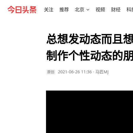
关注
推荐
北京
视频
财经
科
总想发动态而且
制作个性动态的
2021-06-26 11:36
·
马匠MJ
原创