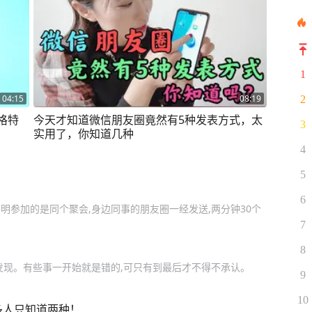
1
04:15
08:19
2
格特
今天才知道微信朋友圈竟然有5种发表方式，太
3
实用了，你知道几种
4
5
6
明参加的是同个聚会,身边同事的朋友圈一经发送,两分钟30个
7
8
发现。有些事一开始就是错的,可只有到最后才不得不承认。
9
10
多人只知道两种！