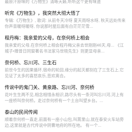
最原汁原味的《万物生》清晰天籁,听听这个更有味道
听完《万物生》，我突然大彻大悟了
专辑:《万物生》, 歌词: 从前冬天冷呀 夏天雨呀水呀, 秋天远处传来
你声音暖呀暖呀, 你说那时屋后面有白茫茫茫雪...
程丹梅：我亲爱的父母，在奈何桥上相会
我亲爱的父母,在奈何桥上相会程丹梅父亲去世刚刚46天,母... 《江
城子•赠昔日同窗著名书法家马世晓先生》则更显母亲...
奈何桥、忘川河、三生石
前世今生的因果循环,宿命的轮回,缘分的起灭都刻在了三生石上,它
见证了太多的喜怒哀乐,悲欢离合。
传说中的鬼门关、黄泉路、忘川河、奈何桥
花叶生生两不见,相念相惜永相识,路尽头有一条河叫忘川河,河上有
一座桥叫奈何桥。走过奈何桥有一个土台叫望乡台。...
泰山的民间传闻
顺着奈何桥一直走,前面有一座小山包,叫蒿里山,就在泰安火车站旁
边,这里就是古代传说中阴曹地府的所在地。 有一个...