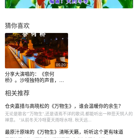
猜你喜欢
05:20
分享大演唱的：《奈何
桥》。沙哑独特的声音，听
得的让人肝肠寸断
相关推荐
仓央嘉措与高晓松的《万物生》，谁会温暖你的余生？
无论是歌名“”万物生“,还是语焉不详的歌词,都能听出一种悲天悯人的
禅意。 “从前冬天冷呀夏天雨呀水呀, 秋天远...
最原汁原味的《万物生》清晰天籁，听听这个更有味道