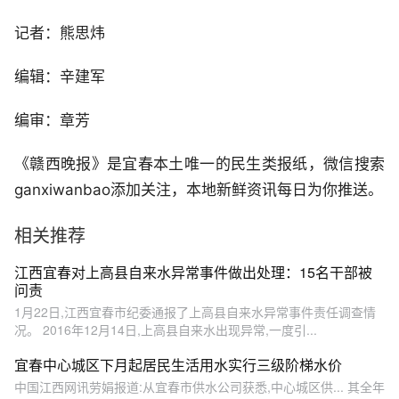
记者：熊思炜
编辑：辛建军
编审：章芳
《赣西晚报》是宜春本土唯一的民生类报纸，微信搜索
ganxiwanbao添加关注，本地新鲜资讯每日为你推送。
相关推荐
江西宜春对上高县自来水异常事件做出处理：15名干部被
问责
1月22日,江西宜春市纪委通报了上高县自来水异常事件责任调查情
况。 2016年12月14日,上高县自来水出现异常,一度引...
宜春中心城区下月起居民生活用水实行三级阶梯水价
中国江西网讯劳娟报道:从宜春市供水公司获悉,中心城区供... 其全年