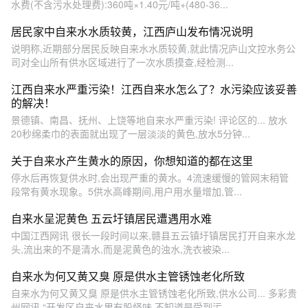
水费(不含污水处理费):360吨×1.40元/吨+(480-36...
居民家中自来水水质较黄，江西庐山发布情况说明
说明称,近期部分居民反映自来水水质较黄,就此情况庐山文控水务公
司对全山所有供水区域进行了一次水质摸查,经检测...
江西自来水严重污染！江西自来水怎么了？水污染应该妥善
的解决！
景德镇、南昌、抚州、上饶等地自来水严重污染! 评论区的... 放水
20秒绵柔巾的表面就出现了一层淡淡的黄色,放水5分钟...
关于自来水产生黄水的原因，你想知道的都在这里
停水后再恢复供水时,会出现严重的黄水。4流速缓慢的管网末稍管
段常有黄水现象。5供水高峰期间,用户用水量增加,管...
自来水呈泥黄色 五云圩镇居民遭遇用水难
中国江西网讯 很长一段时间以来,赣县五云镇圩镇居民打开自来水龙
头,流出来的不是清水,而是泥黄色的浊水,洗衣被染...
自来水为何又黄又臭 原是供水主管锈蚀老化所致
自来水为何又黄又臭 原是供水主管锈蚀老化所致,供水公司... 多彩贵
州网讯 “开发区自来水里有股怪味,不知道是受到污...