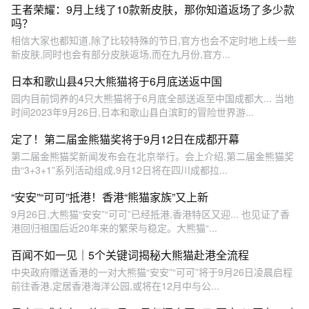
王者荣耀：9月上线了10款新皮肤，那你知道返场了多少款
吗？
相信大家也都知道,除了比较特殊的节日,官方也会不定时地上线一些
新皮肤,同时也会有部分皮肤返场,而在九月份,官方...
日本和歌山县4只大熊猫将于6月底送返中国
园内目前饲养的4只大熊猫将于6月底全部送返至中国成都大... 当地
时间2023年9月26日,日本和歌山县白滨町的冒险世界游...
定了！第二届金熊猫奖将于9月12日在成都开幕
第二届金熊猫奖新闻发布会在北京举行。会上介绍,第二届金熊猫奖
由“3+3+1”系列活动组成,9月12日将在四川成都拉...
“安安”“可可”抵港！香港“熊猫家族”又上新
9月26日,大熊猫“安安”“可可”已经抵港,香港特区又迎... 也见证了香
港回归祖国后近20年来的繁荣与稳定。大熊猫“...
百闻不如一见｜5个关键词揭秘大熊猫赴港全流程
中央政府赠送香港的一对大熊猫“安安”“可可”将于9月26日凌晨启程
前往香港,定居香港海洋公园,或将在12月中与公...