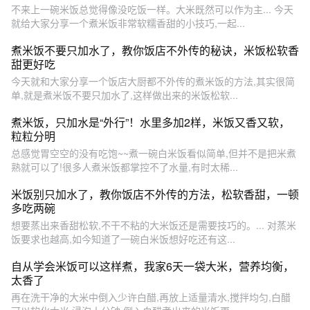
不来上一碗米饭总觉得像没吃饭一样。大米既然可以作为主... 今天
就给大家分享一个煮米饭非常软糯香甜的小技巧,一起...
煮米饭不要只加水了，教你饭店不外传的秘诀，米饭松软香
甜更好吃
今天就和大家分享一个饭店大厨都不外传的煮米饭的方法,其实很简
单,就是煮米饭不要只加水了,这样做出来的米饭松软...
煮米饭，只加水是“外行”！水里多加2样，米饭又香又软，
粒粒分明
总感觉胃空空的没有吃饱~~煮一碗白米饭看似简单,但并不是把米煮
熟就可以了!很多人煮米饭都掌控不了水量,有时太稀...
米饭别只加水了，教你饭店不外传的方法，松软香甜，一顿
多吃两碗
想要蒸出来香甜松软,不干不粘的大米饭还是需要技巧的。... 对蒸米
饭要求也越高,如今知道了一碗白米饭想好吃还有这...
自从学会米饭可以这样煮，我家6天一袋大米，营养均衡，
太香了
再在洗干净的大米中倒入少许白醋,再放上适量清水,搅拌均匀,白醋