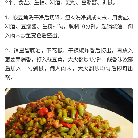
2个、食盐、生抽、料酒、淀粉、豆瓣酱、剁椒。
1、酸豆角洗干净后切碎，瘦肉洗净剁成肉末，用食盐、
料酒、豆瓣酱、生粉拌匀，腌制10分钟。起锅烧油，倒
入肉末炒至变色后盛出。
2、锅里留底油，下花椒、干辣椒炸香后捞出，再放入
葱姜蒜爆香，打入酸豆角，大火翻炒1分钟，酸香味浓郁
后加入一勺剁椒，倒入肉末，大火翻炒均匀后即可出
锅，