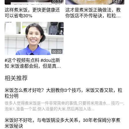
00:57
04:27
这样煮米饭，更快更健康还
这才是煮米饭正确做法，教
可以省电30%
你饭店不外传秘诀，粒粒分
明太好吃了
00:20
#这个视频有点料 #dou出新
知 米饭谁都会焖，但是真正
好吃的米饭你焖对了吗？
相关推荐
米饭怎么煮才好吃？大厨教你3个技巧，米饭又香又软，粒
粒分明
很多人觉得煮米饭是一件非常简单的事情,只要将米用清水... 技巧一,
泡米1,准备一个盆,倒入适量的大米,然后再加入适...
米饭好不好吃，与电饭锅没多大关系，30年老保姆分享煮
米饭秘诀