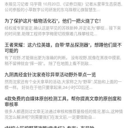
本报见习记者 马宇薇 10月20日,《证券日报》记者从蒙草生态获悉,
公司参股的小草数字公司研发的东乌珠穆沁旗智慧生...
为了保护这片“植物活化石”，他们一把火烧了它！
经权威专家鉴定,确认这是罕见的苏铁新种,并定名为“攀枝... 接下来
的时间里,助理工程师李学梅密切观察着几株攀枝花...
王者荣耀：这六位英雄，自带“草丛探测器”，想蹲他们是不
可能的
有了视野,才能做出更为准确的判断。 没有视野,就像在黑夜中摸索,
稍不留神就会“摔一跤”。 除了在地图上看不到敌...
九阴真经金针沈家奇珍异草活动野外草点一览
然而沈家还有个全天拿草的活动,大家称之为“野草”,奖励和上面的一
模一样。 好处在于他只要拿起来,24小时CD后还...
4款免费的自媒体原创检测工具，帮你提高文章的原创度和
审核率
很多人都遇到过文章无法通过审核和推荐量极低的情况,那么,这种情
况怎么解决呢?则需要我们在发文前,一定要借助自...