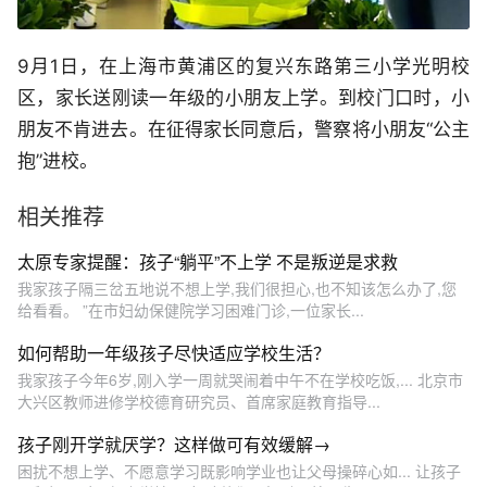
9月1日，在上海市黄浦区的复兴东路第三小学光明校
区，家长送刚读一年级的小朋友上学。到校门口时，小
朋友不肯进去。在征得家长同意后，警察将小朋友“公主
抱”进校。
相关推荐
太原专家提醒：孩子“躺平”不上学 不是叛逆是求救
我家孩子隔三岔五地说不想上学,我们很担心,也不知该怎么办了,您
给看看。 ”在市妇幼保健院学习困难门诊,一位家长...
如何帮助一年级孩子尽快适应学校生活？
我家孩子今年6岁,刚入学一周就哭闹着中午不在学校吃饭,... 北京市
大兴区教师进修学校德育研究员、首席家庭教育指导...
孩子刚开学就厌学？这样做可有效缓解→
困扰不想上学、不愿意学习既影响学业也让父母操碎心如... 让孩子