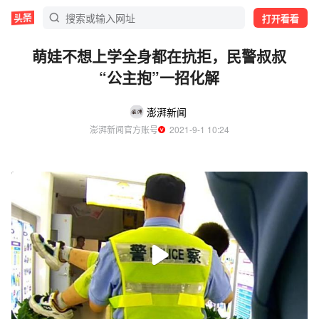
打开看看
萌娃不想上学全身都在抗拒，民警叔叔
“公主抱”一招化解
澎湃新闻
澎湃新闻官方账号
  2021-9-1 10:24