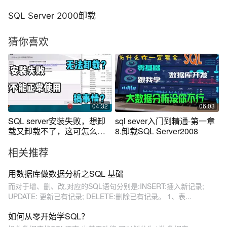
SQL Server 2000卸载
猜你喜欢
04:32
06:03
SQL server安装失败，想卸
sql sever入门到精通-第一章
载又卸载不了，这可怎么办
8.卸载SQL Server2008
呀？
相关推荐
用数据库做数据分析之SQL 基础
而对于增、删、改,对应的SQL语句分别是:INSERT:插入新记录;
UPDATE: 更新已有记录; DELETE:删除已有记录。 1、表...
如何从零开始学SQL？