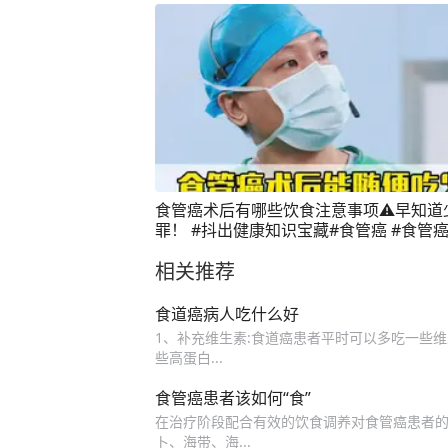
食管癌术后有哪些饮食注意事项⚠️早知道
罪！ #抖出健康知识宝藏#食管癌 #食管
#胸外科 #汕头附一谢泽锋
相关推荐
食道癌病人吃什么好
1、补充维生素:食道癌患者平时可以多吃一些维生
些高蛋白...
食管癌患者该如何“食”
在治疗阶段配合有效的饮食调养对食管癌患者的恢
卜、海带、海...