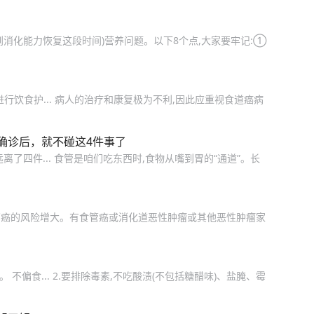
消化能力恢复这段时间)营养问题。以下8个点,大家要牢记:①
行饮食护... 病人的治疗和康复极为不利,因此应重视食道癌病
确诊后，就不碰这4件事了
了四件... 食管是咱们吃东西时,食物从嘴到胃的“通道”。长
管癌的风险增大。有食管癌或消化道恶性肿瘤或其他恶性肿瘤家
不偏食... 2.要排除毒素,不吃酸渍(不包括糖醋味)、盐腌、霉