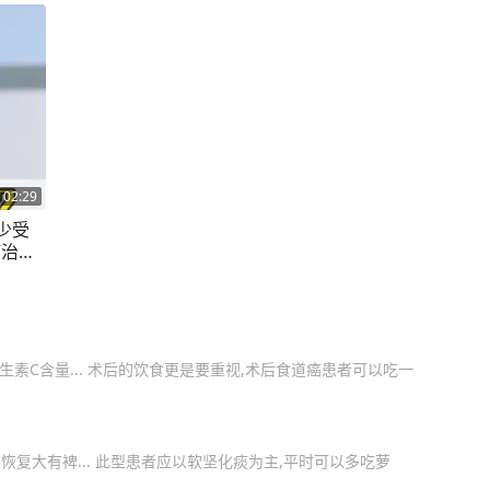
02:29
少受
癌治疗
素C含量... 术后的饮食更是要重视,术后食道癌患者可以吃一
复大有裨... 此型患者应以软坚化痰为主,平时可以多吃萝