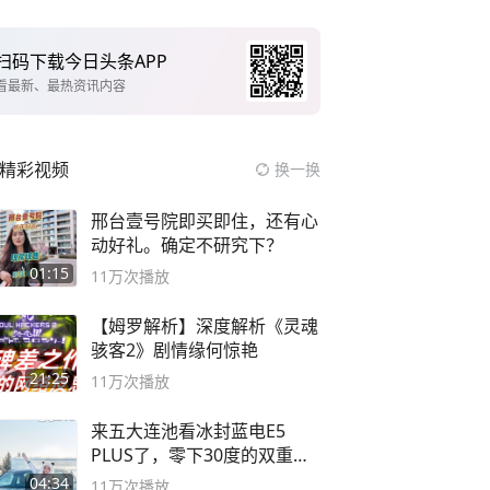
扫码下载今日头条APP
看最新、最热资讯内容
精彩视频
换一换
邢台壹号院即买即住，还有心
动好礼。确定不研究下？
01:15
11万
次播放
【姆罗解析】深度解析《灵魂
骇客2》剧情缘何惊艳
21:25
11万
次播放
来五大连池看冰封蓝电E5
PLUS了，零下30度的双重冰
封40小时全录
04:34
11万
次播放