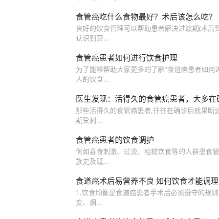
食管癌吃什么食物最好？术后该怎么吃？
良好的饮食管理可以帮助患者解决过渡期(术后到
认识到营...
食管癌患者如何进行饮食护理
为了能够帮助大家更多的了解“食道癌患者如何进
人的饮食...
医生发现：活得久的食管癌患者，大多在
那些活得久的食管癌患者,往往在确诊后就果断远离
期受刺...
食管癌患者的饮食调护
例如喜食刺激、过烫、粗糙饮食等的人群患食
族史及既...
食道癌术后易营养不良 如何饮食才能调理
1.饮食均衡是食道癌患者手术后必须遵守的规则。 
变、烟...