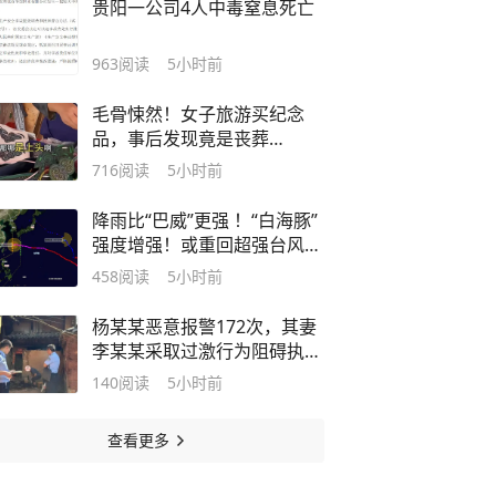
贵阳一公司4人中毒窒息死亡
963
阅读
5小时前
毛骨悚然！女子旅游买纪念
品，事后发现竟是丧葬
品："一开始摊主拒退"
716
阅读
5小时前
降雨比“巴威”更强 ！“白海豚”
强度增强！或重回超强台风
级！宁波全域预警→
458
阅读
5小时前
杨某某恶意报警172次，其妻
李某某采取过激行为阻碍执
法，夫妻二人被行拘！
140
阅读
5小时前
查看更多