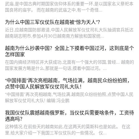
武庙,是中国古典时期国家信仰体系的重要一环,是以国家名义祭祀本
国良将的庙宇。 而在越南的武庙之中,有一个奇怪...
为什么中国三军仪仗队在越南被“惊为天人”？
近日,应越南国防部邀请,中国人民解放军仪仗司礼大队抽调官兵抵达
越南胡志明市,参加4月30日越南南方解放和国家统...
越南为什么抄袭中国？全国上下摸着中国过河，这到底是个
怎样国家
在国内搞经济特区并大获成功,北面有一个强大的邻国,曾经... 越南的
国家发展方略是什么,那就是一句话,摸着中国过河。...
“中国排面”再次亮相越南，气场拉满，越南民众纷纷拍照，
点赞中国人民解放军仪仗司礼大队！
“中国排面”再次亮相越南,气场拉满,越南民众纷纷拍照,点赞中国人民
解放军仪仗司礼大队! 编辑:冯业鹏
我国仪仗队震撼越南俄罗斯，当仪仗兵需要啥条件，工资待
遇高吗？
这种情况,在前些天的越南如此,在这两天的莫斯科也是如此。 在这
里,给大家介绍一下我国三军仪仗队的一些情况。 仪...