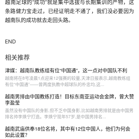
越南足球的“成功”就是集中选拔与长期集训的产物，这
条路健力宝走过，已经证明走不通了，我们没必要因为
越南队的成功就去走回头路。
END
相关推荐
津媒：越南队教练组有位“中国通”，这一点对中国队不利
越南将在8号凌晨1点迎来12强赛的较量,天津日报表示,越南教练组
有位“中国通”——曾两度执教中超球队的朴忠均,这...
越南男排由中国教练打造！目标东南亚运动会金牌，曾大赞
李盈莹
虽然没有中国队的身影,但不乏中国身影,比如越南男排就是由中国男
排名帅李焕宁打造。李焕宁现年57岁,是中国男排名...
越南武庙供奉18位名将，其中有12位中国人，他们为何会
如此设置？