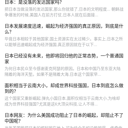
日本：是没落的发达国家吗？
把日本当做没落的发达国家,那么你就错了,日本的文明程度... 朝鲜战
争爆发的时候,美国人在前方打仗,日本人就在后面接...
日本发展速度迅速，崛起为经济强国的真正原因，到底是什
么？
毕竟日本相较于其他国家,国土资源实在太过稀少。事实上,日本之所
以能够迅速崛起成为经济强国,真正原因就在于以下...
日本已经没有未来，他即将回归他的正常态势，一个普通国
家
为何日本民众至今感谢麦克阿瑟的原因。日本和中国乃至东亚大陆
隔着的海洋天堑。如果不是隔着大海,日本这个国家早...
面积相当于云南大小，却成世界科技强国，日本到底怎么做
到的？
这个国家又重新崛起,弹丸小国日本,面积仅相当于云南大小,为啥却
成为世界科技强国?尤其是这6大顶尖科技,让人不得...
日本网友：为什么美国成功阻止了日本的崛起，却阻止不了
中国呢？
当年美国能把日本的崛起按在地上,可为啥今天却没能按得... 传奇作