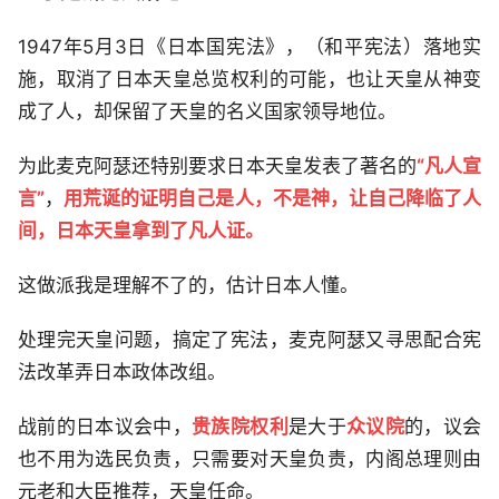
1947年5月3日《日本国宪法》，（和平宪法）落地实
施，取消了日本天皇总览权利的可能，也让天皇从神变
成了人，却保留了天皇的名义国家领导地位。
为此麦克阿瑟还特别要求日本天皇发表了著名的
“凡人宣
言”
，
用荒诞的证明自己是人，不是神，让自己降临了人
间，日本天皇拿到了凡人证。
这做派我是理解不了的，估计日本人懂。
处理完天皇问题，搞定了宪法，麦克阿瑟又寻思配合宪
法改革弄日本政体改组。
战前的日本议会中，
贵族院权利
是大于
众议院
的，议会
也不用为选民负责，只需要对天皇负责，内阁总理则由
元老和大臣推荐，天皇任命。