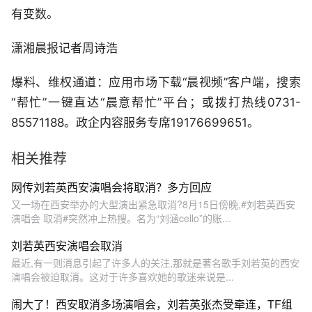
有变数。
潇湘晨报记者周诗浩
爆料、维权通道：应用市场下载“晨视频”客户端，搜索
“帮忙”一键直达“晨意帮忙”平台；或拨打热线0731-
85571188。政企内容服务专席19176699651。
相关推荐
网传刘若英西安演唱会将取消？多方回应
又一场在西安举办的大型演出紧急取消?8月15日傍晚,#刘若英西安
演唱会 取消#突然冲上热搜。名为“刘涵cello”的账...
刘若英西安演唱会取消
最近,有一则消息引起了许多人的关注,那就是著名歌手刘若英的西安
演唱会被迫取消。这对于许多喜欢她的歌迷来说是...
闹大了！西安取消多场演唱会，刘若英张杰受牵连，TF组