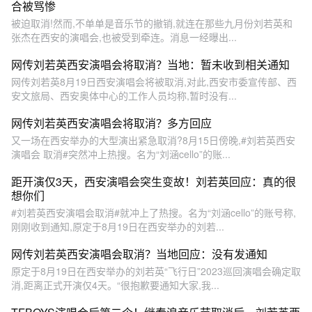
合被骂惨
被迫取消!然而,不单单是音乐节的撤销,就连在那些九月份刘若英和
张杰在西安的演唱会,也被受到牵连。消息一经曝出...
网传刘若英西安演唱会将取消？当地：暂未收到相关通知
网传刘若英8月19日西安演唱会将被取消,对此,西安市委宣传部、西
安文旅局、西安奥体中心的工作人员均称,暂时没有...
网传刘若英西安演唱会将取消？多方回应
又一场在西安举办的大型演出紧急取消?8月15日傍晚,#刘若英西安
演唱会 取消#突然冲上热搜。名为“刘涵cello”的账...
距开演仅3天，西安演唱会突生变故！刘若英回应：真的很
想你们
#刘若英西安演唱会取消#就冲上了热搜。名为“刘涵cello”的账号称,
刚刚收到通知,原定于8月19日在西安举办的刘若...
网传刘若英西安演唱会取消？当地回应：没有发通知
原定于8月19日在西安举办的刘若英“飞行日”2023巡回演唱会确定取
消,距离正式开演仅4天。“很抱歉要通知大家,我...