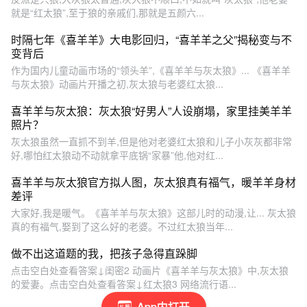
就是“红太狼”,至于狼的亲戚们,那就是五颜六...
时隔七年《喜羊羊》大电影回归，“喜羊羊之父”揭秘变与不
变背后
作为国内儿童动画市场的“领头羊”,《喜羊羊与灰太狼》... 《喜羊羊
与灰太狼》动画片开播之初,灰太狼与老婆红太狼...
喜羊羊与灰太狼：灰太狼“好男人”人设崩塌，家里挂美羊羊
照片？
灰太狼虽然一直抓不到羊,但是他对老婆红太狼和儿子小灰灰都非常
好,哪怕红太狼动不动就拿平底锅“家暴”他,他对红...
喜羊羊与灰太狼官方拟人图，灰太狼真有福气，暖羊羊身材
差评
大家好,我是暖气。《喜羊羊与灰太狼》这部儿时的动漫,让... 灰太狼
真的有福气,娶到了这么好的老婆。不过红太狼当年...
做不出这道题的我，把孩子急得直跺脚
点击空白处查看答案↓闺密2 动画片《喜羊羊与灰太狼》中,灰太狼
的爱妻。点击空白处查看答案↓红太狼3 网络流行语...
App内打开