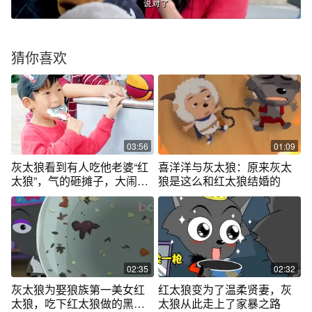
猜你喜欢
03:56
01:09
灰太狼看到有人吃他老婆“红
喜洋洋与灰太狼：原来灰太
太狼”，气的砸摊子，大闹人
狼是这么和红太狼结婚的
类世界
02:35
02:32
灰太狼为娶狼族第一美女红
红太狼变为了温柔贤妻，灰
太狼，吃下红太狼做的黑暗
太狼从此走上了家暴之路