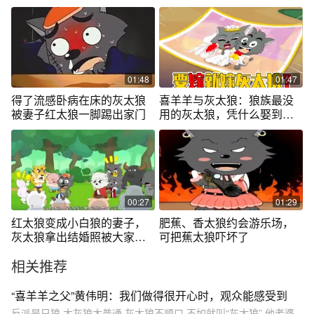
蛋炒饭，厉害
01:48
01:47
得了流感卧病在床的灰太狼
喜羊羊与灰太狼：狼族最没
被妻子红太狼一脚踢出家门
用的灰太狼，凭什么娶到女
王红太狼？
00:27
01:29
红太狼变成小白狼的妻子，
肥蕉、香太狼约会游乐场，
灰太狼拿出结婚照被大家嘲
可把蕉太狼吓坏了
笑
相关推荐
“喜羊羊之父”黄伟明：我们做得很开心时，观众能感受到
反派是只狼,大灰狼太普通,灰大狼不顺口,不如就叫“灰太狼”,他老婆