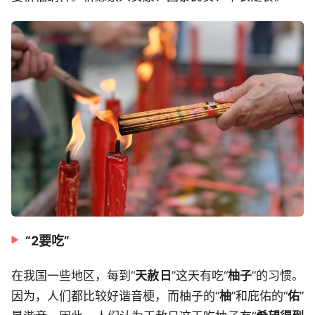
“2要吃”
在我国一些地区，每到“
天赦日
”这天有吃“
柚子
”的习惯。
因为，人们都比较好谐音梗，而柚子的“
柚
”和庇佑的“
佑
”