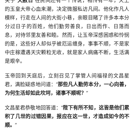
关于“
天赦日
”在民间还有一个传说，相传有一年，天上
的玉皇大帝心血来潮，决定微服私访凡间。他化作凡人
模样，行走在人间的大街小巷，亲眼目睹了许多本本分
分过日子的百姓，他们勤劳善良，日出而作、日落而
息，对待邻里友善和睦。然而，让玉帝深感困惑和怜悯
的是，这些好人却似乎被厄运缠身，事事不顺，不是家
中庄稼遭遇天灾颗粒无收，就是家人病痛不断，生活满
是艰辛。
玉帝回到天庭后，立刻召见了掌管人间福禄的文昌星
君，满脸疑惑地问道：“
那些凡人勤劳本分，一心向善，
为何生活却如此坎坷，诸事不顺呢？
”
文昌星君恭敬地回答道：“
陛下有所不知，这皆是他们累
积了几世的过错因果，报应在这一世，才造成如今的不
顺。
”