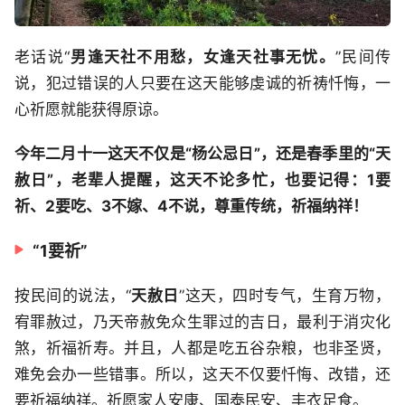
老话说“
男逢天社不用愁，女逢天社事无忧。
”民间传
说，犯过错误的人只要在这天能够虔诚的祈祷忏悔，一
心祈愿就能获得原谅。
今年二月十一这天不仅是“杨公忌日”，还是春季里的“天
赦日”，老辈人提醒，这天不论多忙，也要记得：1要
祈、2要吃、3不嫁、4不说，尊重传统，祈福纳祥！
“1要祈”
按民间的说法，“
天赦日
”这天，四时专气，生育万物，
宥罪赦过，乃天帝赦免众生罪过的吉日，最利于消灾化
煞，祈福祈寿。并且，人都是吃五谷杂粮，也非圣贤，
难免会办一些错事。所以，这天不仅要忏悔、改错，还
要祈福纳祥。祈愿家人安康、国泰民安、丰衣足食。