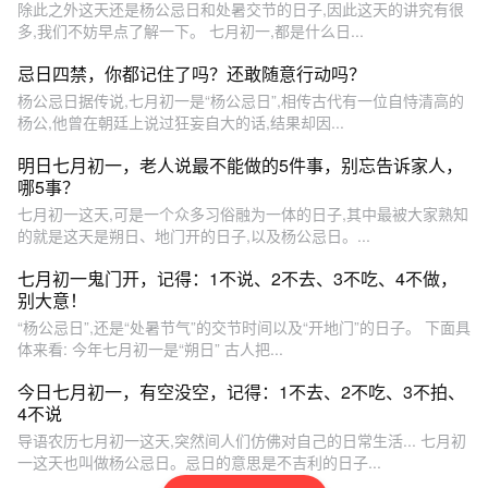
除此之外这天还是杨公忌日和处暑交节的日子,因此这天的讲究有很
多,我们不妨早点了解一下。 七月初一,都是什么日...
忌日四禁，你都记住了吗？还敢随意行动吗？
杨公忌日据传说,七月初一是“杨公忌日”,相传古代有一位自恃清高的
杨公,他曾在朝廷上说过狂妄自大的话,结果却因...
明日七月初一，老人说最不能做的5件事，别忘告诉家人，
哪5事？
七月初一这天,可是一个众多习俗融为一体的日子,其中最被大家熟知
的就是这天是朔日、地门开的日子,以及杨公忌日。...
七月初一鬼门开，记得：1不说、2不去、3不吃、4不做，
别大意！
“杨公忌日”,还是“处暑节气”的交节时间以及“开地门”的日子。 下面具
体来看: 今年七月初一是“朔日” 古人把...
今日七月初一，有空没空，记得：1不去、2不吃、3不拍、
4不说
导语农历七月初一这天,突然间人们仿佛对自己的日常生活... 七月初
一这天也叫做杨公忌日。忌日的意思是不吉利的日子...