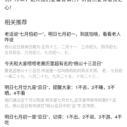
心！
相关推荐
老话说“七月怕初一”，明日七月初一，到底怕啥，看看老人
咋说
杨公忌日具体日期为:‌正月十三、二月十一、‌三月初九、‌四月初七、‌
五月初五、‌六月初三、‌七月初一、‌七...
今天和大家唠唠老黄历里超有名的“杨公十三忌日”
要说这杨公十三忌日,传说是一位叫杨筠松的风水大师。 老... 七月初
一和二十九、八月二十七、九月二十五、十月二十三...
明日七月廿九是“忌日”，提醒大家：1不去，2不睡，3不
晒，4不看
咱们通过这个可以知道,明天是七月廿九,这天是甲辰年的第8个忌
日。杨公忌日有何讲究?杨公忌日中的“忌”字,在传统...
明日七月初一是“忌日”，记得：1不出、2不说、3不游、4不
吃