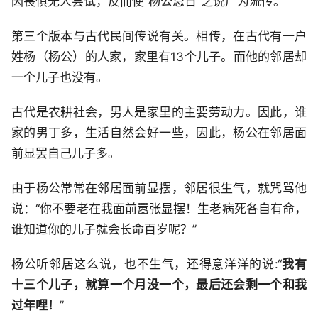
因畏惧无人尝试，反而使“杨公忌日”之说广为流传。
第三个版本与古代民间传说有关。相传，在古代有一户
姓杨（杨公）的人家，家里有13个儿子。而他的邻居却
一个儿子也没有。
古代是农耕社会，男人是家里的主要劳动力。因此，谁
家的男丁多，生活自然会好一些，因此，杨公在邻居面
前显罢自己儿子多。
由于杨公常常在邻居面前显摆，邻居很生气，就咒骂他
说：“你不要老在我面前嚣张显摆！生老病死各自有命，
谁知道你的儿子就会长命百岁呢？”
杨公听邻居这么说，也不生气，还得意洋洋的说:“
我有
十三个儿子，就算一个月没一个，最后还会剩一个和我
过年哩！
”