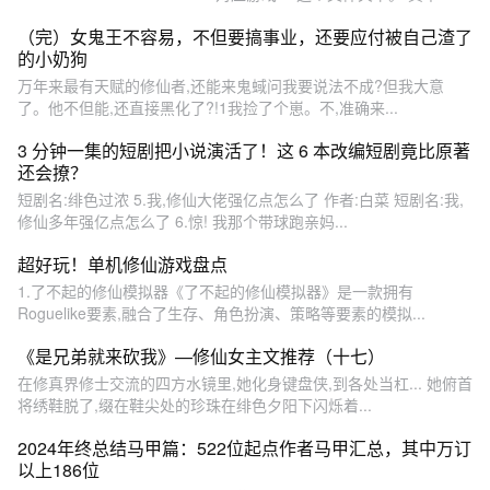
（完）女鬼王不容易，不但要搞事业，还要应付被自己渣了
的小奶狗
万年来最有天赋的修仙者,还能来鬼蜮问我要说法不成?但我大意
了。他不但能,还直接黑化了?!1我捡了个崽。不,准确来...
3 分钟一集的短剧把小说演活了！这 6 本改编短剧竟比原著
还会撩？
短剧名:绯色过浓 5.我,修仙大佬强亿点怎么了 作者:白菜 短剧名:我,
修仙多年强亿点怎么了 6.惊! 我那个带球跑亲妈...
超好玩！单机修仙游戏盘点
1.了不起的修仙模拟器《了不起的修仙模拟器》是一款拥有
Roguelike要素,融合了生存、角色扮演、策略等要素的模拟...
《是兄弟就来砍我》—修仙女主文推荐（十七）
在修真界修士交流的四方水镜里,她化身键盘侠,到各处当杠... 她俯首
将绣鞋脱了,缀在鞋尖处的珍珠在绯色夕阳下闪烁着...
2024年终总结马甲篇：522位起点作者马甲汇总，其中万订
以上186位