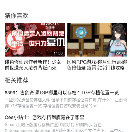
猜你喜欢
14:03
29:38
绯色修仙录作者新作！少女
国风RPG游戏-绯月仙行录/绯
前世遭亲人凌辱背叛而死
色修仙录 凌霄宗宗门线攻略
相关推荐
6399：古剑奇谭TGP哪里可以存档？TGP存档位置一览
一些玩家想备份存档文件,但是不知道存档位置在哪,在什么... 古剑奇
谭TGP存档位置一览:存档位置在游戏安装目录的rai...
Cee小贴士：游戏存档到底藏在了哪里
Steam上的正版游戏存档位置比较好找,如图所示,就在
X:\Steam\userdata\SteamID\对应游戏ID\这个文件夹下。 其中X...