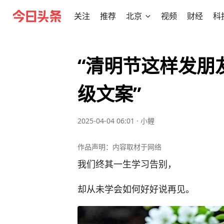
关注
推荐
北京
视频
财经
科
“清明节这样发朋
级文案”
2025-04-04 06:01
·
小鲤
作品声明：内容取材于网络
我们终其一生学习告别，
却从未学会如何好好说再见。