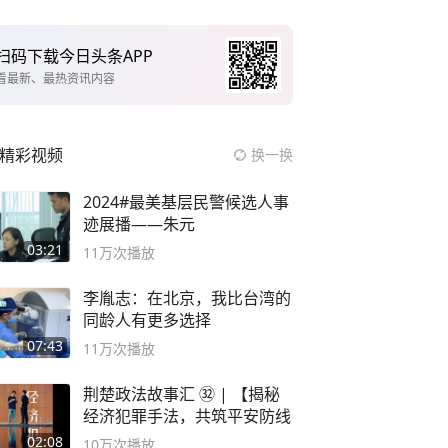
扫码下载今日头条APP
看最新、最热资讯内容
精彩视频
换一换
2024#最美基层民警候选人事
迹展播——朱元
03:21
11万
次播放
李胤志：在北京，我比台湾的
同龄人有更多选择
07:43
11万
次播放
荆楚政法故事汇 ㉜ | 【揭秘
经济犯罪手法，共筑平安防线
02:08
10万
次播放