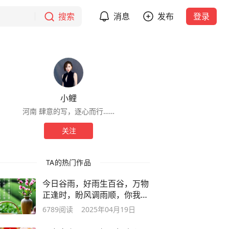
搜索
消息
发布
登录
小鲤
河南 肆意的写，逐心而行……
关注
TA的热门作品
今日谷雨，好雨生百谷，万物
正逢时，盼风调雨顺，你我皆
安
6789
阅读
2025年04月19日