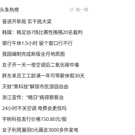
头条热榜
换一换
奋进开新局 实干挑大梁
韩媒：韩足协7场比赛性贿赂20名裁判
银行午休1.5小时 留个窗口行不行
我国编制完成新版全月地质图
女子开一天一夜空调后二氧化碳中毒
胖东来员工工龄满一年可带薪休假30天
灭蚊“黑科技”解锁市民游园自由
浙江宣传：“精日”病得狠狠治
24小时不关空调 电费会更低吗
宇树科技发行价格150.80元/股
女子利用漏洞0元薅走3000多件家电