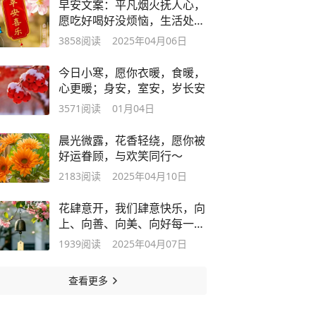
早安文案：平凡烟火抚人心，
愿吃好喝好没烦恼，生活处处
皆美好~
3858
阅读
2025年04月06日
今日小寒，愿你衣暖，食暖，
心更暖；身安，室安，岁长安
3571
阅读
01月04日
晨光微露，花香轻绕，愿你被
好运眷顾，与欢笑同行～
2183
阅读
2025年04月10日
花肆意开，我们肆意快乐，向
上、向善、向美、向好每一天
～
1939
阅读
2025年04月07日
查看更多