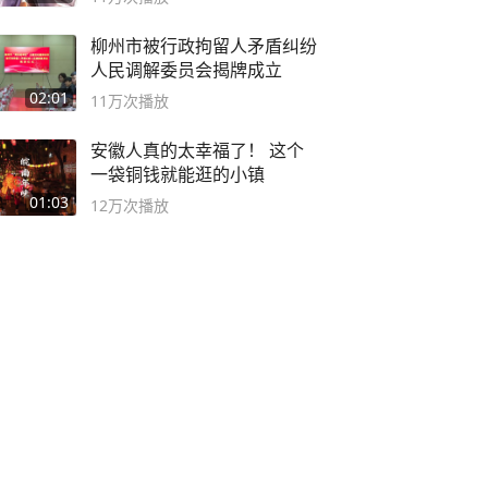
柳州市被行政拘留人矛盾纠纷
人民调解委员会揭牌成立
02:01
11万
次播放
安徽人真的太幸福了！ 这个
一袋铜钱就能逛的小镇
01:03
12万
次播放