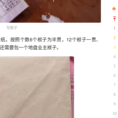
写袱子
1
2
纸。按照个数6个袱子为半贯，12个袱子一贯、
外还需要包一个地盘业主袱子。
3
4
5
6
7
8
9
10