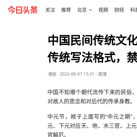
关注
推荐
北京
视频
财经
科
中国民间传统文
传统写法格式，
2022-08-07 15:31
·
族簿
原创
中国不知哪个朝代流传下来的民俗，
对故人的思念和对后代的传承身教。
中元节，袱子上面写的“中元之期”
元、下元对应天、地、水三官。上元
官解厄。