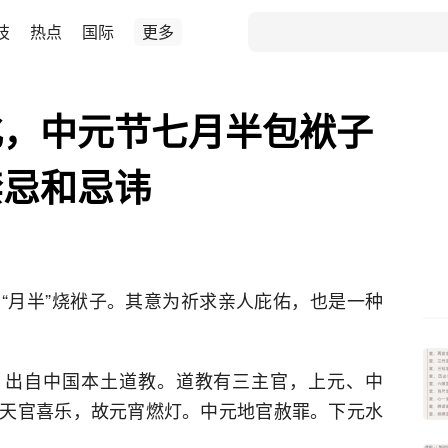
技
热点
国际
更多
化，中元节七月半包袱子
禁忌和忌讳
“月半”烧袱子。其意为祈求亲人庇佑，也是一种
，出自中国本土道教。道教有三主官，上元、中
天官喜乐，故元宵燃灯。中元地官赦罪。下元水