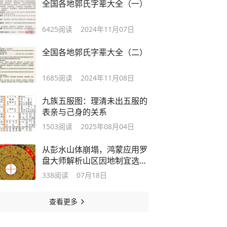
全国各地郭氏字辈大全（一）
6425
阅读
2024年11月07日
全国各地郭氏字辈大全（二）
1685
阅读
2024年11月08日
九族五服图：理清未出五服的
表亲与己身的关系
1503
阅读
2025年08月04日
从彭水山体崩塌，鸿蒙应用罗
盘大师解析山区因地制宜选
“靠山”
338
阅读
07月18日
查看更多