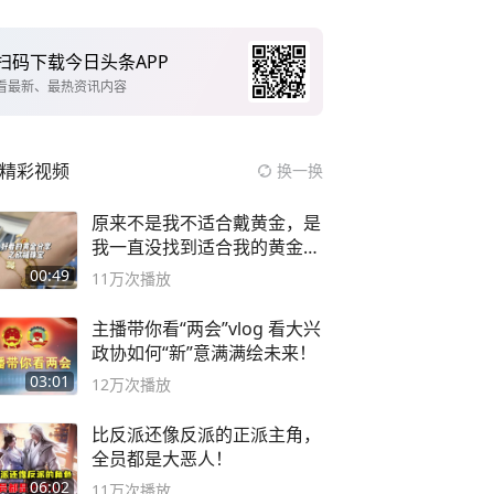
扫码下载今日头条APP
看最新、最热资讯内容
精彩视频
换一换
原来不是我不适合戴黄金，是
我一直没找到适合我的黄金
😭
00:49
11万
次播放
主播带你看“两会”vlog 看大兴
政协如何“新”意满满绘未来！
03:01
12万
次播放
比反派还像反派的正派主角，
全员都是大恶人！
06:02
11万
次播放