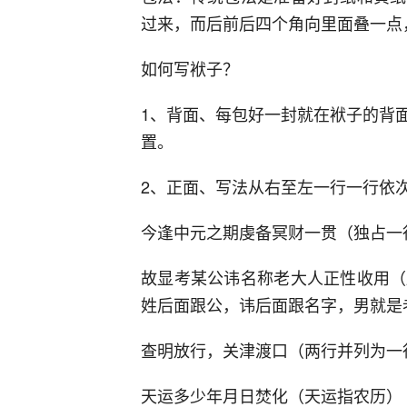
过来，而后前后四个角向里面叠一点
如何写袱子？
1、背面、每包好一封就在袱子的背
置。
2、正面、写法从右至左一行一行依
今逢中元之期虔备冥财一贯（独占一
故显考某公讳名称老大人正性收用（
姓后面跟公，讳后面跟名字，男就是
查明放行，关津渡口（两行并列为一行
天运多少年月日焚化（天运指农历）