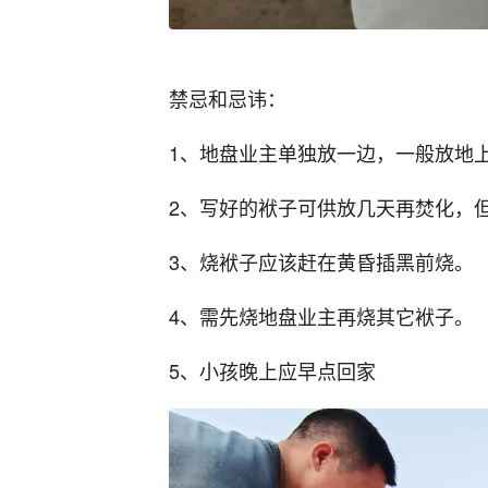
禁忌和忌讳：
1、地盘业主单独放一边，一般放地
2、写好的袱子可供放几天再焚化，
3、烧袱子应该赶在黄昏插黑前烧。
4、需先烧地盘业主再烧其它袱子。
5、小孩晚上应早点回家