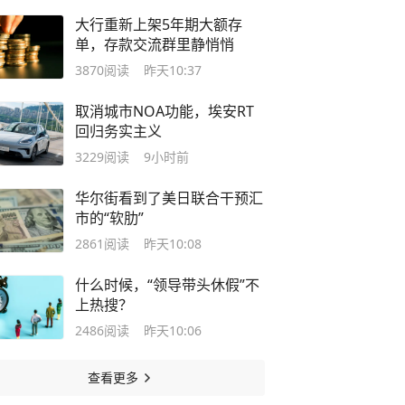
大行重新上架5年期大额存
单，存款交流群里静悄悄
3870
阅读
昨天10:37
取消城市NOA功能，埃安RT
回归务实主义
3229
阅读
9小时前
华尔街看到了美日联合干预汇
市的“软肋”
2861
阅读
昨天10:08
什么时候，“领导带头休假”不
上热搜？
2486
阅读
昨天10:06
查看更多