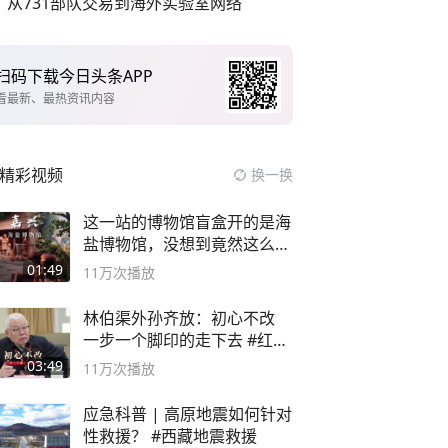
从731部队交易到海外实验室网络
扫码下载今日头条APP
看最新、最热资讯内容
精彩视频
换一换
这一站的博物馆盲盒开的是海
盐博物馆，没想到竟然这么好
逛！
01:49
11万
次播放
林伯渠外孙齐放：初心不改
一步一个脚印的走下去 #红船
论坛
03:49
11万
次播放
应急科普 | 高原地震如何针对
性救援？ #西藏地震救援