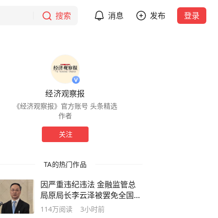
搜索
消息
发布
登录
经济观察报
《经济观察报》官方账号 头条精选
作者
关注
TA的热门作品
因严重违纪违法 金融监管总
局原局长李云泽被罢免全国人
大代表
114万
阅读
3小时前