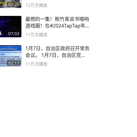
02:20
12万
次播放
最燃的一集！熊竹英说书唱响
游戏圈！在#2024TapTap年
度游戏大赏
07:03
11万
次播放
1月7日，自治区政府召开常务
会议。 1月7日，自治区党委
副书记
02:17
11万
次播放