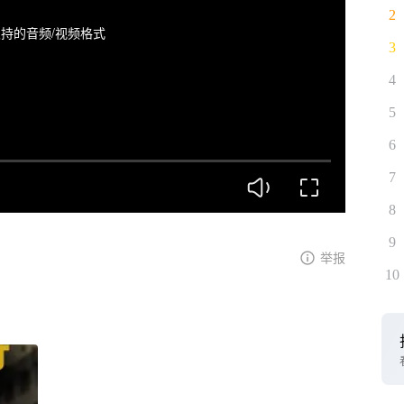
2
持的音频/视频格式
3
4
5
6
7
8
9
举报
10