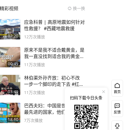
精彩视频
换一换
应急科普 | 高原地震如何针对
性救援？ #西藏地震救援
02:20
12万
次播放
原来不是我不适合戴黄金，是
我一直没找到适合我的黄金
😭
00:49
11万
次播放
林伯渠外孙齐放：初心不改
一步一个脚印的走下去 #红船
论坛
03:49
首页
11万
次播放
扫码下载今日头条
巴西夫妇：中国是世界上科技
最先进的国家，他们生活在
反馈
2999年
18:10
7万
次播放