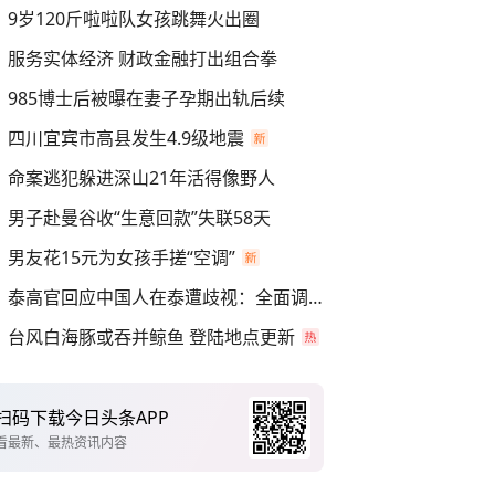
9岁120斤啦啦队女孩跳舞火出圈
服务实体经济 财政金融打出组合拳
985博士后被曝在妻子孕期出轨后续
四川宜宾市高县发生4.9级地震
命案逃犯躲进深山21年活得像野人
男子赴曼谷收“生意回款”失联58天
男友花15元为女孩手搓“空调”
泰高官回应中国人在泰遭歧视：全面调查
台风白海豚或吞并鲸鱼 登陆地点更新
扫码下载今日头条APP
看最新、最热资讯内容