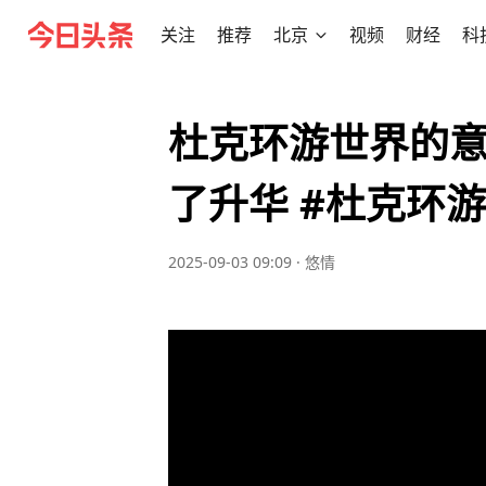
关注
推荐
北京
视频
财经
科
杜克环游世界的
了升华 #杜克环
2025-09-03 09:09
·
悠情