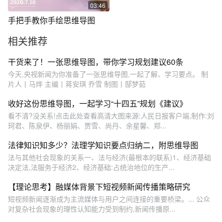
03:46
手把手教你手绘思维导图
相关推荐
干货来了！一张思维导图，带你学习规划建议60条
今天,央视新闻为你准备了一张思维导图,一起了解、学习要点。 制
片人丨马烨 主编丨蒋安琪 乔雪 制图丨郜梦茹
收好这份思维导图，一起学习“十四五”规划《建议》
看不清?没关系!点击此处查看高清大图来源:人民日报客户端,制作:刘
珂君、陈泉伊、杨丽娟、贾雪、尚丹、余星馨、郑...
法律知识知多少？法理学知识要点归纳二，附思维导图
法与其他社会现象的关系一、法与经济(最根本的联系)1、经济基础
决定法,法服务于经济2、经济基础:占统治地位的生产...
【理论思考】融媒体背景下短视频新闻传播策略研究
短视频新闻逐渐成为主流媒体与用户之间连接的重要桥梁。... 公众
对复杂社会现象的理性认知能力受到制约,新闻传播原...