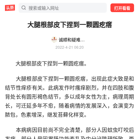
打开看看
大腿根部皮下捏到一颗圆疙瘩
诚顺和疑难杂症专家号
2022-4-21 06:20
大腿根部皮下捏到一颗圆疙瘩。
大腿根部皮下捏到一颗圆疙瘩，出现此症大致是和
结节性痒疹有关。此病发作时瘙痒剧烈，并在四肢和腹
背处长有圆形褐色结节，多以成年女性为主，病理周期
长，可迁延多年不愈，随着病情的发展深入，会演变为
脓包，色素增深，继发苔藓化样变。
本病病因目前尚不完全清楚，部分人因蚊虫叮咬后