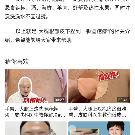
忌食辣椒、酒、海鲜、羊肉、虾蟹及热性水果，同时注
意洗澡水不宜过烫。
以上就是“大腿根部皮下捏到一颗圆疙瘩”的相关介
绍，希望能够给大家带来帮助。
猜你喜欢
00:27
00:41
手臂、大腿上这些麻麻赖
手臂、大腿上疙疙瘩瘩很难
赖，皮肤科医生教你解决#鸡
看，皮肤科医生教你低成本
皮肤 #硬核健康科普行动 #入
处理#鸡皮#鸡皮疙瘩#变美#
冬换季不患疾 #医学科普 #皮
硬核健康科普行动10%#尿素
肤干燥
身体乳