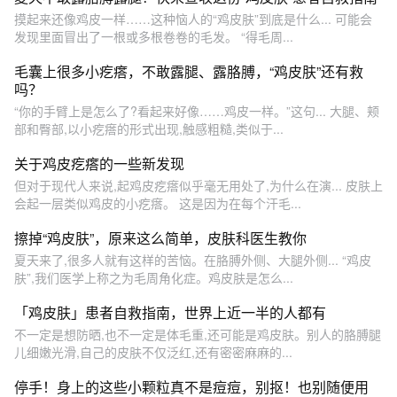
摸起来还像鸡皮一样……这种恼人的“鸡皮肤”到底是什么... 可能会
发现里面冒出了一根或多根卷卷的毛发。 “得毛周...
毛囊上很多小疙瘩，不敢露腿、露胳膊，“鸡皮肤”还有救
吗？
“你的手臂上是怎么了?看起来好像……鸡皮一样。”这句... 大腿、颊
部和臀部,以小疙瘩的形式出现,触感粗糙,类似于...
关于鸡皮疙瘩的一些新发现
但对于现代人来说,起鸡皮疙瘩似乎毫无用处了,为什么在演... 皮肤上
会起一层类似鸡皮的小疙瘩。 这是因为在每个汗毛...
擦掉“鸡皮肤”，原来这么简单，皮肤科医生教你
夏天来了,很多人就有这样的苦恼。在胳膊外侧、大腿外侧... “鸡皮
肤”,我们医学上称之为毛周角化症。鸡皮肤是怎么...
「鸡皮肤」患者自救指南，世界上近一半的人都有
不一定是想防晒,也不一定是体毛重,还可能是鸡皮肤。别人的胳膊腿
儿细嫩光滑,自己的皮肤不仅泛红,还有密密麻麻的...
停手！身上的这些小颗粒真不是痘痘，别抠！也别随便用