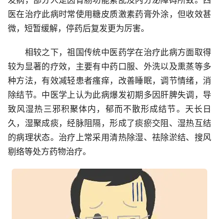
发病，部分人是因胃肠功能紊乱及内分泌障碍所致。西
医在治疗此病时常使用糖皮质激素药膏外涂，但收效甚
微，短暂缓解，停药后复发更为厉害。
相较之下，祖国传统中医药学在治疗此病方面取得
较为显著的疗效，主要有中药口服、外洗以及熏蒸等多
种方法，有效减轻患者瘙痒，改善睡眠，调节情绪，消
除结节。中医学上认为此病爆发初期多因肝脾失调，导
致风湿热三邪积聚体内，郁而不散形成结节。天长日
久，湿聚成痰，经脉阻隔，形成了痰瘀交阻、湿热互结
的病理状态。治疗上常采用清热除湿、祛除淤结、搜风
剔络等处方药物治疗。