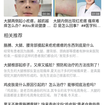
00:36
01:08
大腿两侧起小疙瘩，越抓越
大腿内侧出现红疙瘩 瘙痒难
痒怎么办？#dou来说健康 #
忍 是怎么回事？ ##医学科普
医学科普 #股癣 #每天跟我涨
#医疗小常识 #
相关推荐
知识
胳膊、大腿、腰背部摸起来疙疙瘩瘩的东西到底是什么
经常有患者因为胳膊、大腿、腰背部、颈肩部等摸着有肿块来医院
检查,一般接诊这样的患者我们都会问,“发现多长时...
大腿根部起疹子，又痒又尴尬？预防和治疗的方法找到了！
张先生的大腿根部反复出现瘙痒,夏天出汗多的时候瘙痒更... 是真菌
侵犯大腿内侧所形成的。张先生说自己很喜欢打球,...
鸡皮肤是什么原因引起的？怎么治疗？能够彻底治愈吗？
『鸡皮肤』是老百姓通俗的叫法,其专业的名字叫毛周角化... 大腿的
前面都是主要的毛周角化症区域。 除了难看,冬天皮...
夏天不敢露胳膊露腿？快来查收这份“鸡皮肤”患者自救指南