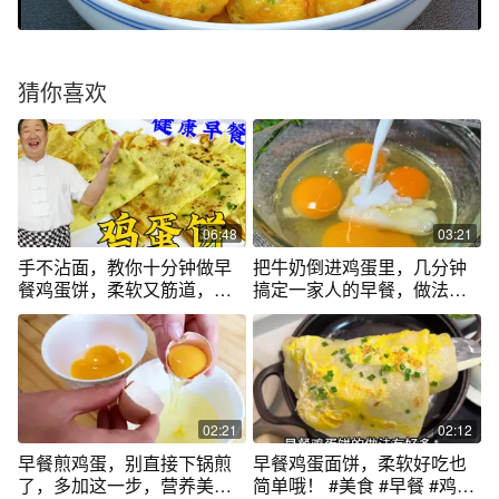
猜你喜欢
06:48
03:21
手不沾面，教你十分钟做早
把牛奶倒进鸡蛋里，几分钟
餐鸡蛋饼，柔软又筋道，卷
搞定一家人的早餐，做法简
菜喝粥更好吃
单还有营养
02:21
02:12
早餐煎鸡蛋，别直接下锅煎
早餐鸡蛋面饼，柔软好吃也
了，多加这一步，营养美
简单哦！ #美食 #早餐 #鸡蛋