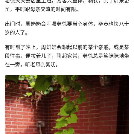
老徐天天去店里上班，为客人量体，制衣，到了周末更
忙，平时跟母亲交流的时间有限。
出门时，周奶奶会叮嘱老徐要当心身体，毕竟也快八十
岁的人了。
有时到了晚上，周奶奶会想起以前的某个亲戚，或是某
段往事，便拉着儿子，聊起家常，老徐总是笑眯眯地坐
在一旁，听老母亲絮叨。