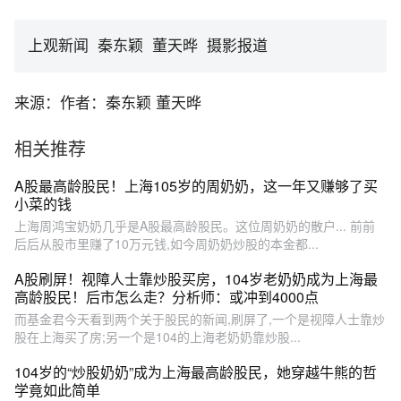
上观新闻 秦东颖 董天晔 摄影报道
来源：作者：秦东颖 董天晔
相关推荐
A股最高龄股民！上海105岁的周奶奶，这一年又赚够了买
小菜的钱
上海周鸿宝奶奶几乎是A股最高龄股民。这位周奶奶的散户... 前前
后后从股市里赚了10万元钱,如今周奶奶炒股的本金都...
A股刷屏！视障人士靠炒股买房，104岁老奶奶成为上海最
高龄股民！后市怎么走？分析师：或冲到4000点
而基金君今天看到两个关于股民的新闻,刷屏了,一个是视障人士靠炒
股在上海买了房;另一个是104的上海老奶奶靠炒股...
104岁的“炒股奶奶”成为上海最高龄股民，她穿越牛熊的哲
学竟如此简单