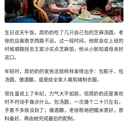
生日这天午饭，周奶奶吃了几只自己包的芝麻汤圆。老
徐的店离南京西路不远，过一段时间，他就会在上班的
时候顺路拐去王家沙买点芝麻馅，他从小就知道母亲好
这口。
年轻时，周奶奶的家务活就样样拿得出手：包粽子、包
汤圆、做酒酿，或是给全家人裁剪缝制衣服。
现在虽说上了年纪，力气大不如前，但周奶奶还是喜欢
时不时动手做点什么。包汤圆，一次搓个二十只左右，
手差不多就没劲了；做酒酿，老徐帮她把糯米蒸好，原
料备好，再由她完成最后的配制。