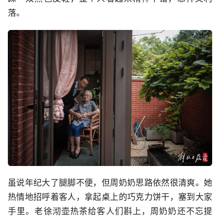
落。
虽说年纪大了腿脚不便，但周奶奶思路依然很清爽。她
热情地招呼着客人，拿起桌上的巧克力饼干，塞到大家
手里。老徐沏壶热茶给客人们斟上，周奶奶还不忘提