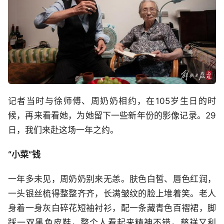
记者当时与徐师傅、周奶奶相约，在105岁生日的时
候，再来看看她，为她留下一些新年份的影像记录。29
日，我们来赴这场一年之约。
“小菜”钱
一年多未见，周奶奶别来无恙。肤色白晳、唇色红润，
一头银丝梳得整整齐齐，长满皱纹的脸上堆着笑。老人
身着一身灰白碎花短袖衬衫，配一条藏青色百褶裙，脚
踩一双黑色皮鞋，整个人看起来精神不错，慈祥又利