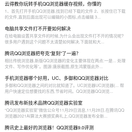
云得教你玩转手机QQ浏览器缓存视频，你懂的
1、首先打开手机QQ浏览器,找到已经下载的文件 2、长按住已下载
的文件,直到后面出现可以编辑的小图标,点击编辑 3...
电脑共享文件打不开要如何解决
在给电脑设置共享文件的时候,为什么会出现文件打不开的情况呢?
很多用户遇到这个问题不太清楚如何解决,下面就和大...
腾讯QQ浏览器把夸克“复刻”了一遍？
相比传统浏览器,新版QQ浏览器的变化主要体现在两点:一是... 处理
文件、写作优化等”。图源:唐辰截图,原生鸿蒙版此外...
手机浏览器哪个好用，UC、多御和QQ浏览器对比
多御和QQ浏览器之间的对比就知道了。UC浏览器UC浏览器(... 帮
用户快速定位想要找的东西,节省时间。QQ浏览器QQ浏览...
腾讯发布新技术品牌QQ浏览器实验室
“QQ浏览器实验室”微信公众号11月29日消息,11月28日,在腾讯QQ
浏览器2021AI算法大赛颁奖典礼上,QQ浏览器发布全新...
腾讯史上最好的浏览器！QQ浏览器9.0评测