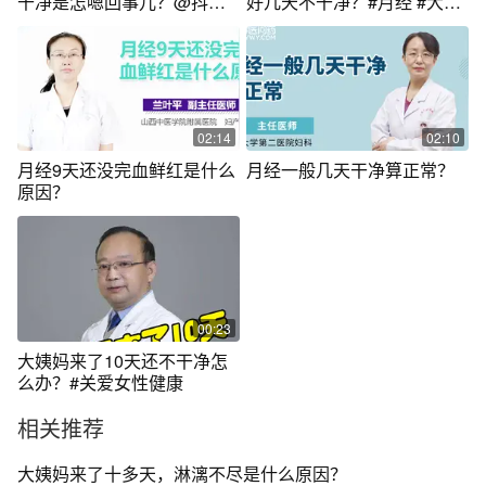
干净是怎嗯回事儿？@抖音
好几天不干净？#月经 #大姨
短视频 #健康科普 #大姨妈驾
妈 #女性健康 #月经失调 #关
到
爱女性健康
02:14
02:10
月经9天还没完血鲜红是什么
月经一般几天干净算正常？
原因？
00:23
大姨妈来了10天还不干净怎
么办？#关爱女性健康
相关推荐
大姨妈来了十多天，淋漓不尽是什么原因？