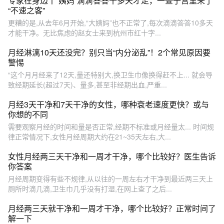
专家在身边丨“姨妈”滴滴答答十多天才走，一查子宫里来了
“不速之客”
更糟的是,从去年6月开始,“大姨妈”也不正常了,每次滴滴答答10多天
才能干净。无比焦虑的赵女士来到杭州市红十字...
月经淋漓10天还没完？别只当“内分泌乱”！2个常见原因要
警惕
“这个月月经来了12天,量还特别大,换卫生巾像换得赶不上... 就会导
致经期延长(超过7天)、量多,甚至非经期出血,严重...
月经3天干净和7天干净的女性，哪种衰老速度更快？或与
你想的不同
需要观察月经的时间和量是否正常,经期不标准或月经量太... 时间规
律正常情况下,女性月经周期大约在21~35天左右,大...
女性月经两三天干净和一周才干净，哪个比较好？医生告诉
你答案
月经周期变得有些不规律,从以往的一周左右才干净到最近两三天上
厕所时滴几滴,卫生巾几乎没有打湿,在网上查了之后...
月经两三天就干净和一周才干净，哪个比较好？正常时间了
解一下