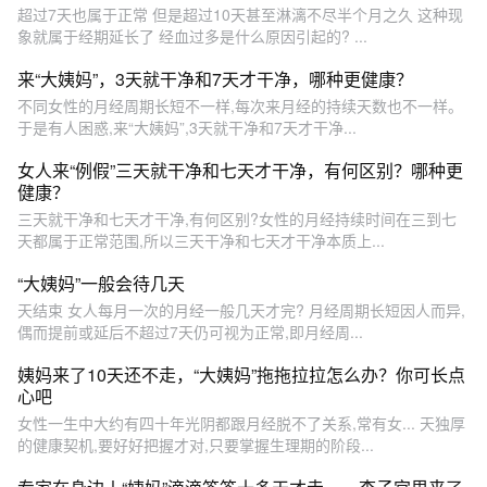
超过7天也属于正常 但是超过10天甚至淋漓不尽半个月之久 这种现
象就属于经期延长了 经血过多是什么原因引起的? ...
来“大姨妈”，3天就干净和7天才干净，哪种更健康？
不同女性的月经周期长短不一样,每次来月经的持续天数也不一样。
于是有人困惑,来“大姨妈”,3天就干净和7天才干净...
女人来“例假”三天就干净和七天才干净，有何区别？哪种更
健康？
三天就干净和七天才干净,有何区别?女性的月经持续时间在三到七
天都属于正常范围,所以三天干净和七天才干净本质上...
“大姨妈”一般会待几天
天结束 女人每月一次的月经一般几天才完? 月经周期长短因人而异,
偶而提前或延后不超过7天仍可视为正常,即月经周...
姨妈来了10天还不走，“大姨妈”拖拖拉拉怎么办？你可长点
心吧
女性一生中大约有四十年光阴都跟月经脱不了关系,常有女... 天独厚
的健康契机,要好好把握才对,只要掌握生理期的阶段...