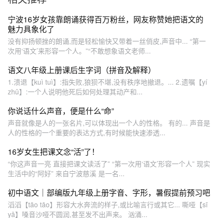
配音 #朗读
宁波16岁女孩靠朗诵获得百万粉丝，网友称赞她把语文的
魅力具象化了
没有抑扬顿挫的朗诵,而是轻松愉快又带着一丝俏皮,声音中... “第一
次用‘语文’来形容一个人。”“不敢想象语文老师...
语文八年级上册课后生字词（拼音及解释）
1.溃退【kuì tuì】:指失败,狼狈不堪,没有秩序地撤退。... 2.遗嘱【yí
zhǔ】:一个人说明他死后如何处理其动产和...
你说话什么声音，便是什么“命”
声音就像是人的一张名片,可以体现出一个人的性格。 有的... 声音是
人的性格的一个重要的表达方式,有时候能快速渗透...
16岁女生把课文念“活”了！
“你这声音一亮 直接把课文读活了” “第一次用‘语文’形容一个人” 现实
生活中的“阿好” 来自宁波慈溪 是一名...
初中语文｜部编版九年级上册字音、字形，暑假提前预习吧
滔滔【tāo tāo】形容大水奔流的样子,或比喻言行或其它... 嘶哑【sī
yǎ】嗓音沙哑不圆润,甚至发不出声来。 汹涌...