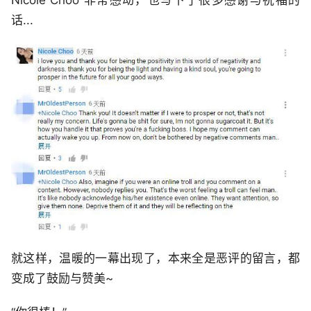
Nicole Choo 非常感动，也写下了很多感谢与祝福的
话...
就这样，温暖的一幕出现了，本来全是恶评的留言，都
变成了鼓励与赞美~