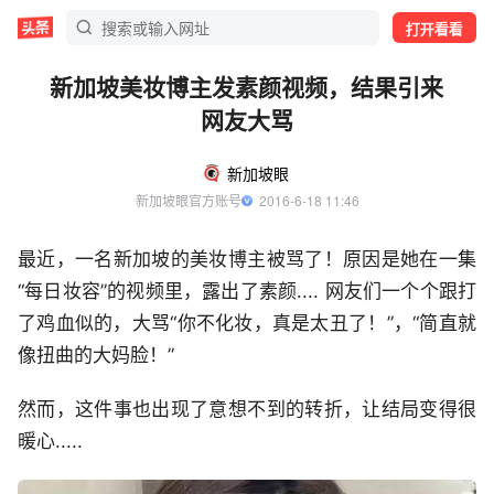
打开看看
新加坡美妆博主发素颜视频，结果引来
网友大骂
新加坡眼
新加坡眼官方账号
  2016-6-18 11:46
最近，一名新加坡的美妆博主被骂了！原因是她在一集
“每日妆容”的视频里，露出了素颜.... 网友们一个个跟打
了鸡血似的，大骂“你不化妆，真是太丑了！”，“简直就
像扭曲的大妈脸！”
然而，这件事也出现了意想不到的转折，让结局变得很
暖心.....