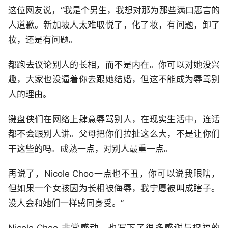
这位网友说，“我是个男生，我想对那为那些满口恶言的
人道歉。新加坡人太难取悦了，化了妆，有问题，卸了
妆，还是有问题。
都跑去议论别人的长相，而不是内在。你可以对她没兴
趣，大家也没逼着你去跟她结婚，但这不能成为辱骂别
人的理由。
键盘侠们在网络上肆意辱骂别人，在现实生活中，连话
都不会跟别人讲。父母把你们拉扯这么大，不是让你们
干这些的吗。成熟一点，对别人最重一点。
再说了，Nicole Choo一点也不丑，你可以说我眼瞎，
但如果一个女孩因为长相被侮辱，我宁愿被叫成瞎子。
没人会和她们一样感同身受。”