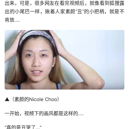
出来。可是，很多网友在看完视频后，就像看到狐狸露
出的小尾巴一样，揪着人家素颜“丑”的小把柄，就是不
肯放....
▲（素颜的Nicole Choo）
一开始，视频下的画风都是这样的....
“真的是丑哭了...”