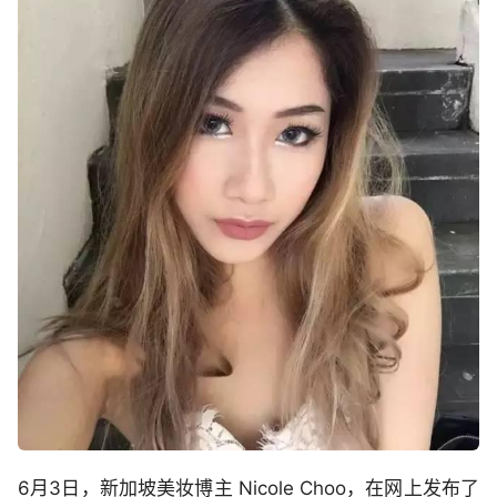
6月3日，新加坡美妆博主 Nicole Choo，在网上发布了