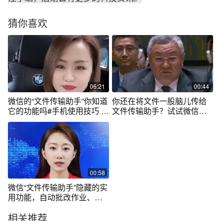
猜你喜欢
06:21
00:44
微信的“文件传输助手”你知道
你还在将文件一股脑儿传给
它的功能吗#手机使用技巧 #
文件传输助手？试试微信右
实用小技巧 #教你一招 #实用
上角“+”号，帮你1秒分类。加
分享 #经验分享
# 还可以召唤生活助手！
00:58
微信“文件传输助手”隐藏的实
用功能，自动批改作业、一
键生成Excel、PPT模版，赶
相关推荐
紧用起来。#美丽主播说新闻