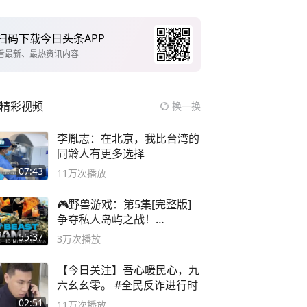
扫码下载今日头条APP
看最新、最热资讯内容
精彩视频
换一换
李胤志：在北京，我比台湾的
同龄人有更多选择
07:43
11万
次播放
🎮野兽游戏：第5集[完整版]
争夺私人岛屿之战！
#MrBeastChina
55:37
3万
次播放
【今日关注】吾心暖民心，九
六幺幺零。 #全民反诈进行时
02:51
11万
次播放