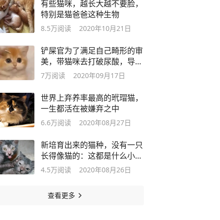
有些猫咪，越长大越不要脸，
特别是猫爸爸这种生物
8.5万
阅读
2020年10月21日
铲屎官为了满足自己畸形的审
美，带猫咪去打破尿酸，导致
猫咪毁容
7万
阅读
2020年09月17日
世界上弃养率最高的玳瑁猫，
一生都活在被嫌弃之中
6.6万
阅读
2020年08月27日
新培育出来的猫种，没有一只
长得像猫的：这都是什么小东
西？
4.5万
阅读
2020年08月26日
查看更多