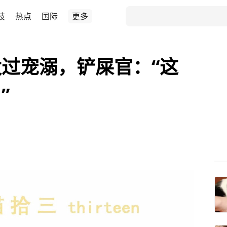
技
热点
国际
更多
过宠溺，铲屎官：“这
”