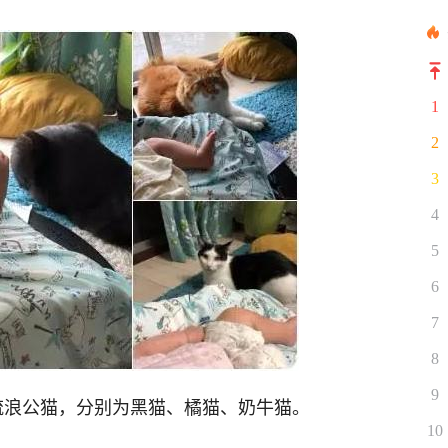
1
2
3
4
5
6
7
8
9
了三只流浪公猫，分别为黑猫、橘猫、奶牛猫。
10