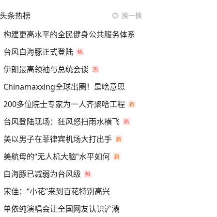
头条热榜
换一换
构建更高水平的全民健身公共服务体系
台风白海豚正式登陆
伊朗最高领袖与总统会谈
Chinamaxxing全球出圈！是啥意思
200多位院士专家为一人齐聚哈工程
台风登陆现场：狂风怒扫雨水横飞
美以男子在菲律宾机场大打出手
美航母的“无人机大脑”水平如何
白海豚已减弱为台风级
宋佳：“小花”来到百花特别高兴
单依纯演唱会让全国网友认识浐灞