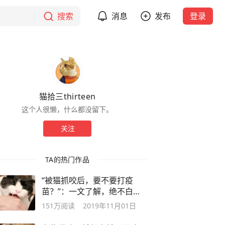
搜索
消息
发布
登录
猫拾三thirteen
这个人很懒，什么都没留下。
关注
TA的热门作品
“被猫抓咬后，要不要打疫
苗？”：一文了解，绝不白挨
针
151万
阅读
2019年11月01日