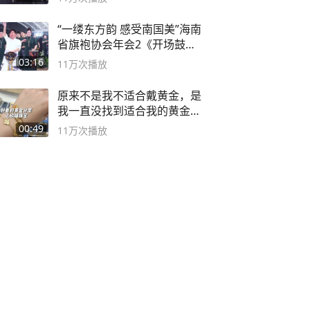
“一缕东方韵 感受南国美”海南
省旗袍协会年会2《开场鼓》
二团
03:16
11万
次播放
原来不是我不适合戴黄金，是
我一直没找到适合我的黄金
😭
00:49
11万
次播放