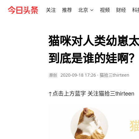
关注
推荐
北京
视频
财经
科
猫咪对人类幼崽太
到底是谁的娃啊？
2020-09-18 17:26
·
猫拾三thirteen
原创
↑点击上方蓝字 关注猫拾三thirteen