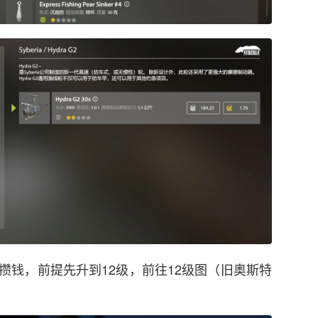
级攒钱，前提先升到12级，前往12级图（旧奥斯特