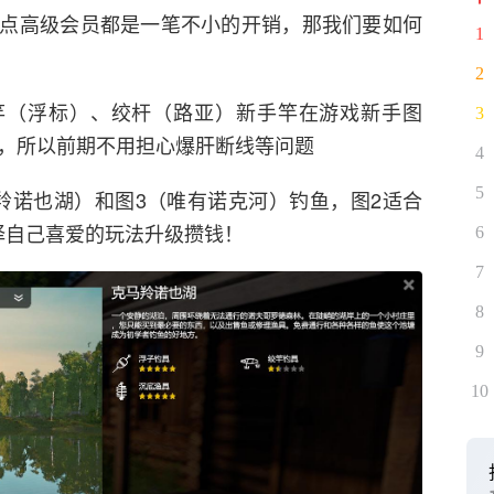
点高级会员都是一笔不小的开销，那我们要如何
1
2
竿（浮标）、绞杆（路亚）新手竿在游戏新手图
3
次，所以前期不用担心爆肝断线等问题
4
5
马羚诺也湖）和图3（唯有诺克河）钓鱼，图2适合
择自己喜爱的玩法升级攒钱！
6
7
8
9
10