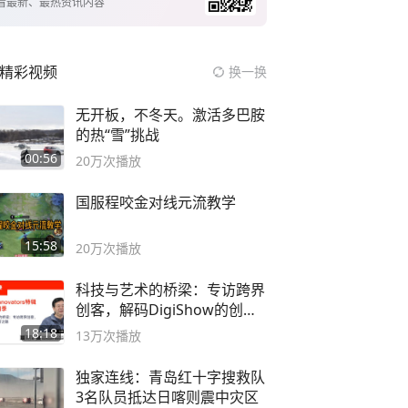
看最新、最热资讯内容
精彩视频
换一换
无开板，不冬天。激活多巴胺
的热“雪”挑战
00:56
20万
次播放
国服程咬金对线元流教学
15:58
20万
次播放
科技与艺术的桥梁：专访跨界
创客，解码DigiShow的创新
之路
18:18
13万
次播放
独家连线：青岛红十字搜救队
3名队员抵达日喀则震中灾区