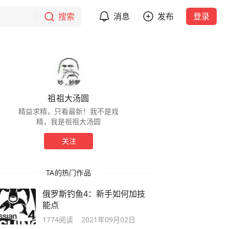
搜索
消息
发布
登录
祖祖大汤圆
精益求精，只看最新！我不是戏
精，我是祖祖大汤圆
关注
TA的热门作品
俄罗斯钓鱼4：新手如何加技
能点
1774
阅读
2021年09月02日