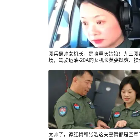
阅兵最帅女机长，是咱重庆姑娘！九三阅
场，驾驶运油-20A的女机长英姿飒爽、操
稳让网友直呼太帅了！她是来自中部战区
某部的谭红梅上校。是一个“重庆辣妹子”
过6种机型！
太帅了，谭红梅和张浩这夫妻俩都是空军