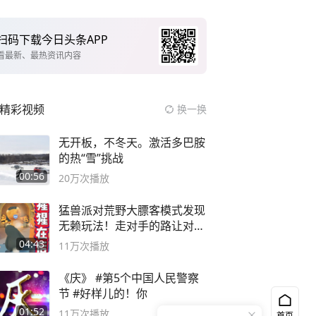
扫码下载今日头条APP
看最新、最热资讯内容
精彩视频
换一换
无开板，不冬天。激活多巴胺
的热“雪”挑战
00:56
20万
次播放
猛兽派对荒野大膘客模式发现
无赖玩法！走对手的路让对手
无路可走
04:43
11万
次播放
《庆》 #第5个中国人民警察
节 #好样儿的！你
01:52
11万
次播放
首页