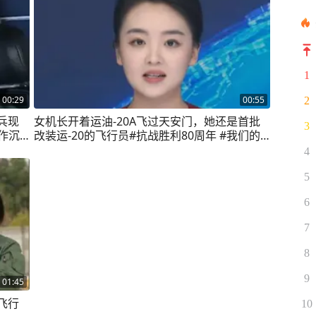
1
00:29
00:55
2
兵现
女机长开着运油-20A飞过天安门，她还是首批
3
作沉
改装运-20的飞行员#抗战胜利80周年 #我们的
空军
胜利 #媒体精选计划
4
，驾驶
5
6
7
8
9
01:45
飞行
10