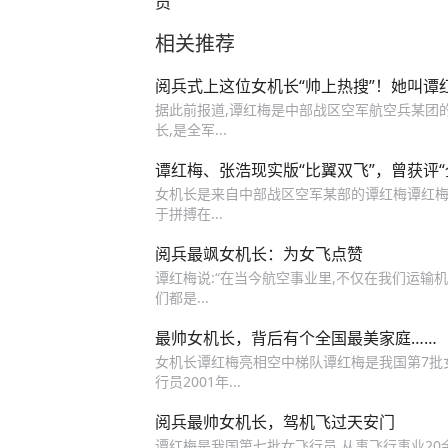
员
相关推荐
阅兵式上这位女机长“帅上热搜”！她叫谭
据此前报道,谭红梅是中部战区空军航空兵某团
长,是全军...
谭红梅、张浩现实版“比翼双飞”，曾获评“
女机长是来自中部战区空军某部的谭红梅谭红梅
于拼搏在...
阅兵最飒女机长：为女飞点赞
谭红梅说:“在当今航空事业里,不仅在我们运输
们都是...
最帅女机长，背后有个全国最美家庭……
女机长谭红梅亮相空中梯队谭红梅是我国第7批女
行员2001年...
阅兵最帅女机长，驾机飞过天安门
谭红梅是我国第七批女飞行员,从事飞行事业20余