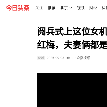
关注
推荐
北京
视频
财经
科
阅兵式上这位女机
红梅，夫妻俩都
2025-09-03 16:11
·
众播视频
原创