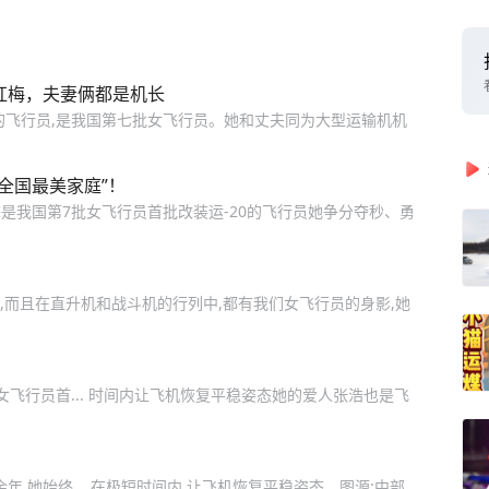
红梅，夫妻俩都是机长
的飞行员,是我国第七批女飞行员。她和丈夫同为大型运输机机
全国最美家庭”！
是我国第7批女飞行员首批改装运-20的飞行员她争分夺秒、勇
机,而且在直升机和战斗机的行列中,都有我们女飞行员的身影,她
飞行员首... 时间内让飞机恢复平稳姿态她的爱人张浩也是飞
年,她始终... 在极短时间内,让飞机恢复平稳姿态。图源:中部