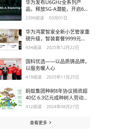
华为发布U6GHz全系列产
品，释放5G-A潜能，开启6G
序章
2399
阅读
03月01日
华为鸿蒙智家全新小艺管家重
磅升级，智装套餐9999元
起，焕新智美新生活
934
阅读
2025年12月22日
国科优选——以品质铸品牌，
以服务暖人心
419
阅读
2025年11月25日
蚂蚁集团种树8年协议捐资超
40亿 6.3亿元成种树人劳动增
收
412
阅读
2024年08月27日
查看更多