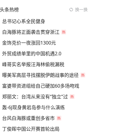
头条热榜
换一换
总书记心系全民健身
白海豚将正面袭击贯穿浙江
金饰克价一夜涨回1300元
外贸成绩单里的中国机遇2.0
峰哥实名举报汪海林偷税漏税
曝美军高层寻找摆脱伊朗战事的途径
富婆带资进组给自己硬加60多场吻戏
郑丽文：台湾从来没有“独立”过
轰-6J现身黄岩岛参与什么演练
台风白海豚或重创多省市
丁俊晖中国公开赛首轮出局